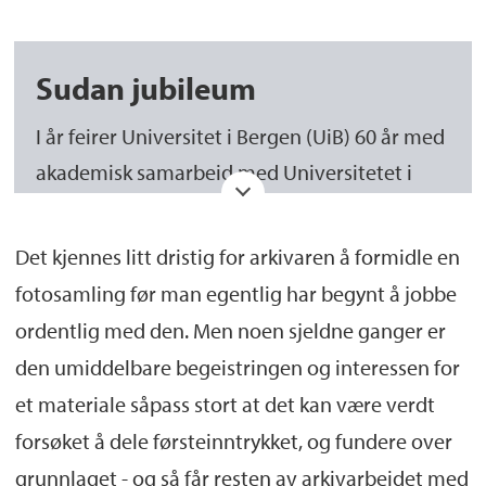
Sudan jubileum
I år feirer Universitet i Bergen (UiB) 60 år med
akademisk samarbeid med Universitetet i
Khartoum (UiK) i Sudan. Det gjøres konstant
arbeid med Sudanologi og Nubiologi ved UiB,
Det kjennes litt dristig for arkivaren å formidle en
og det anbefales å komme på fredagens
fotosamling før man egentlig har begynt å jobbe
paneldebatt (08.09.2023 kl 10-12) om Sudan-
ordentlig med den. Men noen sjeldne ganger er
samlingen og nubiologi på Bergen Global.
den umiddelbare begeistringen og interessen for
Mer info om dette arrangementet finnes på
et materiale såpass stort at det kan være verdt
uib.no
forsøket å dele førsteinntrykket, og fundere over
grunnlaget - og så får resten av arkivarbeidet med