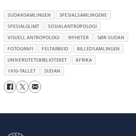
Manuskript- og librarsamlingen
,
Billedsamlingen
,
Skeivt arkiv
og
SUDANSAMLINGEN
SPESIALSAMLINGENE
Språksamlingene
, godbiter fra samlingenes
SPESIALGLIMT
SOSIALANTROPOLOGI
spennende og varierte materiale i form av
VISUELL ANTROPOLOGI
NYHETER
SØR-SUDAN
tekst, bilder og film.
FOTOGRAFI
FELTARBEID
BILLEDSAMLINGEN
UNIVERSITETSBIBLIOTEKET
AFRIKA
1970-TALLET
SUDAN