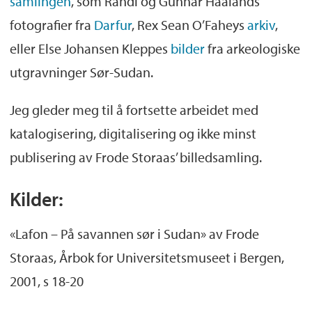
samlingen
, som Randi og Gunnar Haalands
fotografier fra
Darfur
, Rex Sean O’Faheys
arkiv
,
eller Else Johansen Kleppes
bilder
fra arkeologiske
utgravninger Sør-Sudan.
Jeg gleder meg til å fortsette arbeidet med
katalogisering, digitalisering og ikke minst
publisering av Frode Storaas’ billedsamling.
Kilder:
«Lafon – På savannen sør i Sudan» av Frode
Storaas, Årbok for Universitetsmuseet i Bergen,
2001, s 18-20