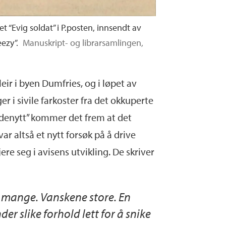
et “Evig soldat” i P.posten, innsendt av
ezy”.
Manuskript- og librarsamlingen,
B
eir i byen Dumfries, og i løpet av
 i sivile farkoster fra det okkuperte
gadenytt” kommer det frem at det
ar altså et nytt forsøk på å drive
re seg i avisens utvikling. De skriver
er mange. Vanskene store. En
r slike forhold lett for å snike