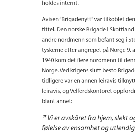
holdes internt.
Avisen “Brigadenytt” var tilkoblet de
tittel. Den norske Brigade i Skottlan
andre nordmenn som befant seg i Stor
tyskerne etter angrepet på Norge 9. a
1940 kom det flere nordmenn til denne
Norge. Ved krigens slutt besto Briga
tidligere var en annen leiravis tilkny
leiravis, og Velferdskontoret oppford
blant annet:
Vi er avskåret fra hjem, slekt 
følelse av ensomhet og utlendigh