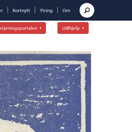
er
Kortnytt
Ytring
Om
etjeningsportalen
UiBhjelp