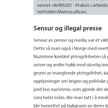
emnet «AHKR201 - Praksis i arbeids
nettsiden Marcus.uib.no.
Sensur og illegal presse
Sensur av presse og media var et vi
Dette så man også i Norge med overtak
Nazistene kneblet ytringsfriheten så 
aviser og andre trykk med ulovlig inn
grunn av manglende ytringsfrihet, kal
opplysninger om krigen og politiske yt
jord hos nazistene, som gjorde det de
som helst måte. Ble man tatt i å medvi
ble henrettet på bakgrunn av deres ko