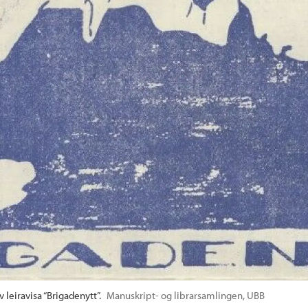
 leiravisa “Brigadenytt”.
Manuskript- og librarsamlingen, UBB