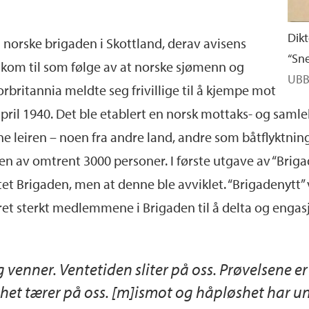
Dikt
n norske brigaden i Skottland, derav avisens
“Sne
d kom til som følge av at norske sjømenn og
UB
britannia meldte seg frivillige til å kjempe mot
pril 1940. Det ble etablert en norsk mottaks- og samlel
 leiren – noen fra andre land, andre som båtflyktninger
den av omtrent 3000 personer. I første utgave av “Bri
ttet Brigaden, men at denne ble avviklet. “Brigadenytt” v
ret sterkt medlemmene i Brigaden til å delta og engasje
og venner. Ventetiden sliter på oss. Prøvelsene 
et tærer på oss. [m]ismot og håpløshet har unde