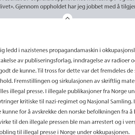
livet». Gjennom oppholdet har jeg jobbet med å tilgjen
ktig ledd i nazistenes propagandamaskin i okkupasjon
else av publiseringsforlag, inndragelse av radioer og
godt de kunne. Til tross for dette var det fremdeles de
hold. Fremstillingen og sirkulasjonen av skriftlig mat
les illegal presse. I illegale publikasjoner fra Norge
ringer kritiske til nazi-regimet og Nasjonal Samling. I
 kunne for å avskrekke den norske befolkningen fra å b
rke til den illegale pressen ble man arrestert og i ver
bling til illegal presse i Norge under okkupasjonen.