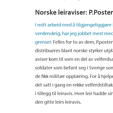
Norske leiraviser: P.Poste
I mitt arbeid med å tilgjengeliggjøre 
verdenskrig, har jeg jobbet mest me
grenser.
Felles for to av dem, P.posten
distribueres blant norske styrker utpl
aviser kom til som en del av velferd
soldater som befant seg i Sverige som
de fikk militær opplæring. For å hje
det satt i gang en rekke velferdstilt
i tillegg til leiravis. Hver leir hadde 
den gitte leirs leiravis.