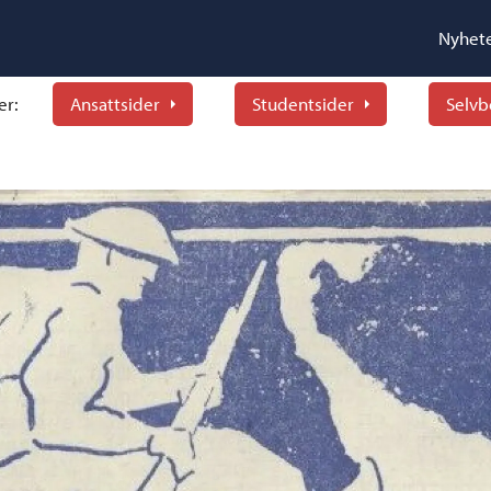
Nyhet
er:
Ansattsider
Studentsider
Selvb