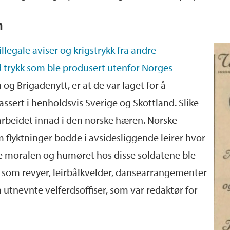
n
illegale aviser og krigstrykk fra andre
d trykk som ble produsert utenfor Norges
 og Brigadenytt, er at de var laget for å
assert i henholdsvis Sverige og Skottland. Slike
sarbeidet innad i den norske hæren. Norske
 flyktninger bodde i avsidesliggende leirer hvor
lpe moralen og humøret hos disse soldatene ble
ak som revyer, leirbålkvelder, dansearrangementer
sin utnevnte velferdsoffiser, som var redaktør for