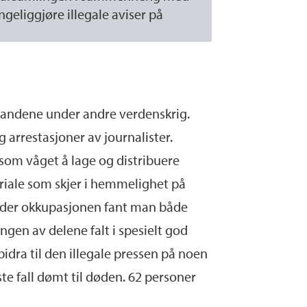
geliggjøre illegale aviser på
slandene under andre verdenskrig.
 arrestasjoner av journalister.
 som våget å lage og distribuere
eriale som skjer i hemmelighet på
 under okkupasjonen fant man både
ngen av delene falt i spesielt god
idra til den illegale pressen på noen
ste fall dømt til døden. 62 personer