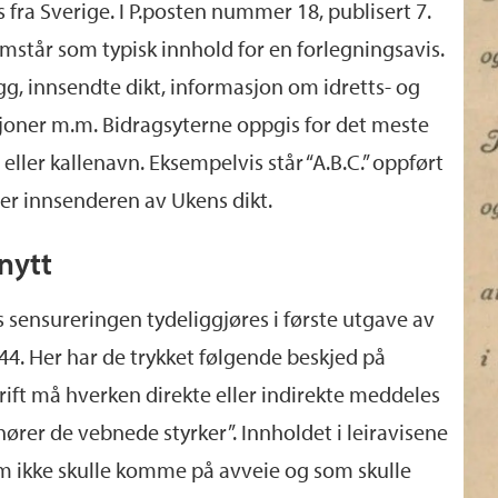
s fra Sverige. I P.posten nummer 18, publisert 7.
mstår som typisk innhold for en forlegningsavis.
g, innsendte dikt, informasjon om idretts- og
sjoner m.m. Bidragsyterne oppgis for det meste
eller kallenavn. Eksempelvis står “A.B.C.” oppført
er innsenderen av Ukens dikt.
nytt
 sensureringen tydeliggjøres i første utgave av
944. Her har de trykket følgende beskjed på
krift må hverken direkte eller indirekte meddeles
lhører de vebnede styrker”. Innholdet i leiravisene
 ikke skulle komme på avveie og som skulle