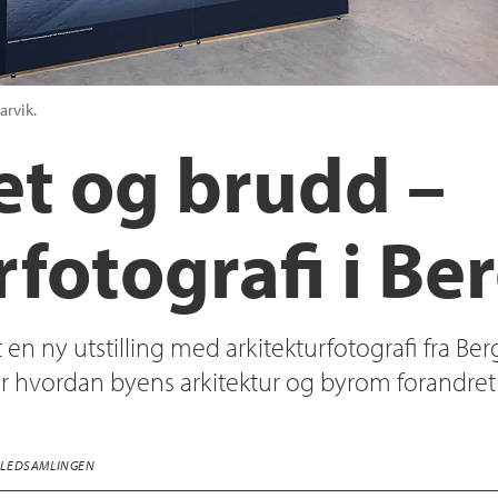
arvik.
et og brudd –
rfotografi i Be
 en ny utstilling med arkitekturfotografi fra Be
er hvordan byens arkitektur og byrom forandret 
ILLEDSAMLINGEN