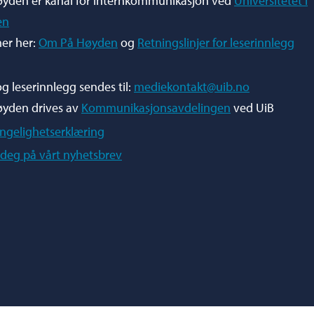
yden er kanal for internkommunikasjon ved
Universitetet i
en
er her:
Om På Høyden
og
Retningslinjer for leserinnlegg
og leserinnlegg sendes til:
mediekontakt@uib.no
øyden drives av
Kommunikasjonsavdelingen
ved UiB
engelighetserklæring
deg på vårt nyhetsbrev