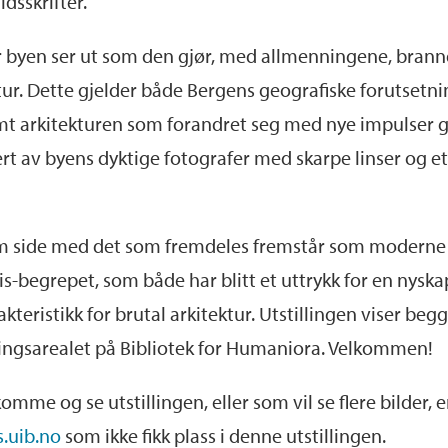
idsskrifter.
for byen ser ut som den gjør, med allmenningene, bran
tur. Dette gjelder både Bergens geografiske forutsetn
samt arkitekturen som forandret seg med nye impulser
v byens dyktige fotografer med skarpe linser og et go
om side med det som fremdeles fremstår som moderne b
s-begrepet, som både har blitt et uttrykk for en nyskap
kteristikk for brutal arkitektur. Utstillingen viser b
llingsarealet på Bibliotek for Humaniora. Velkommen!
omme og se utstillingen, eller som vil se flere bilder,
.uib.no
som ikke fikk plass i denne utstillingen.