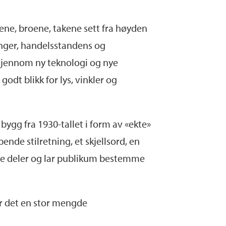
nene, broene, takene sett fra høyden
inger, handelsstandens og
 gjennom ny teknologi og nye
dt blikk for lys, vinkler og
ygg fra 1930-tallet i form av «ekte»
ende stilretning, et skjellsord, en
egge deler og lar publikum bestemme
 er det en stor mengde