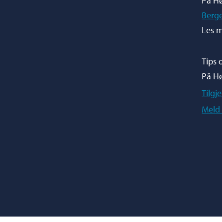
På Hø
Berg
Les m
Tips 
På H
Tilgj
Meld 