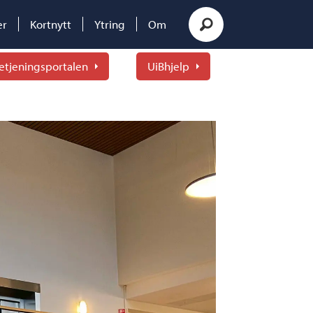
er
Kortnytt
Ytring
Om
etjeningsportalen
UiBhjelp