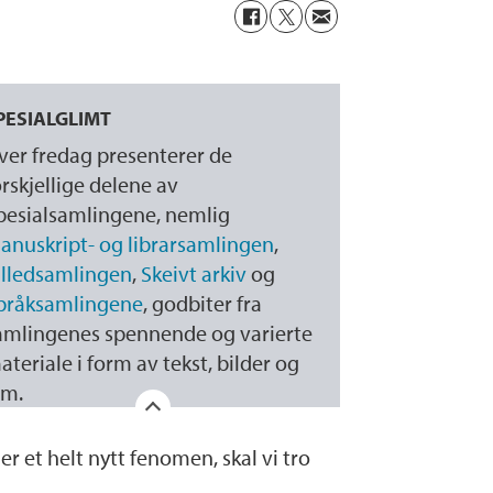
PESIALGLIMT
ver fredag presenterer de
orskjellige delene av
pesialsamlingene, nemlig
anuskript- og librarsamlingen
,
illedsamlingen
,
Skeivt arkiv
og
pråksamlingene
, godbiter fra
amlingenes spennende og varierte
ateriale i form av tekst, bilder og
lm.
er et helt nytt fenomen, skal vi tro