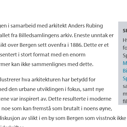
ngen i samarbeid med arkitekt Anders Rubing
S
allet fra Billedsamlingens arkiv. Eneste unntak er
H
kt over Bergen sett ovenfra i 1886. Dette er et
f
esentert i stort format med en enorm
S
M
ermer kan ikke sammenlignes med dette.
B
S
llustrerer hva arkitekturen har betydd for
s
med den urbane utviklingen i fokus, samt nye
m
ene var inspirert av. Dette resulterte i moderne
fi
 noe som kan fremstå som brutalt i noens øyne,
diskusjon av slikt i en by som Bergen som visstnok ikke 