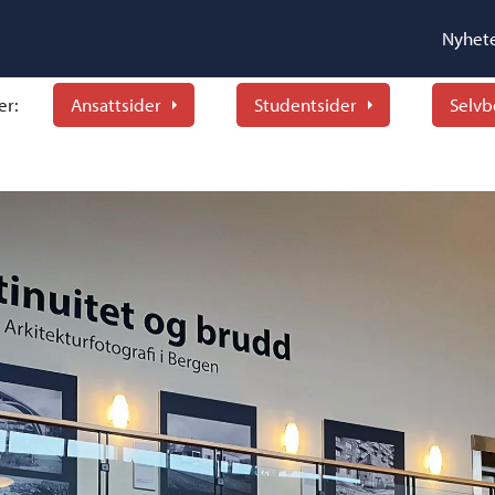
Nyhet
er:
Ansattsider
Studentsider
Selvb