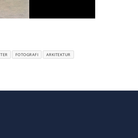
Knud Knudsen
TER
FOTOGRAFI
ARKITEKTUR