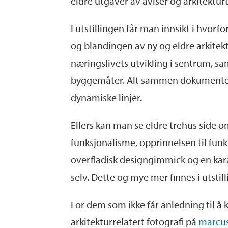
eldre utgaver av aviser og arkitekturt
I utstillingen får man innsikt i hvor
og blandingen av ny og eldre arkitek
næringslivets utvikling i sentrum, 
byggemåter. Alt sammen dokumentert a
dynamiske linjer.
Ellers kan man se eldre trehus side 
funksjonalisme, opprinnelsen til funki
overfladisk designgimmick og en kara
selv. Dette og mye mer finnes i utsti
For dem som ikke får anledning til å k
arkitekturrelatert fotografi på
marcus