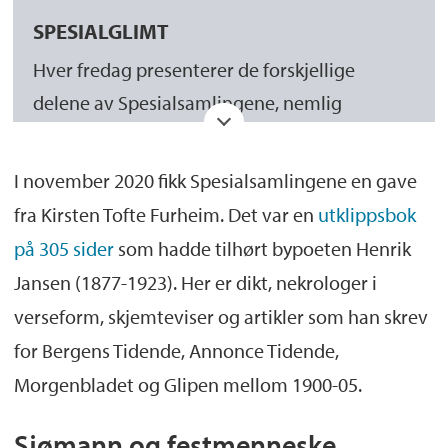
SPESIALGLIMT
Hver fredag presenterer de forskjellige
delene av Spesialsamlingene, nemlig
Manuskript- og librarsamlingen
,
Billedsamlingen
,
Skeivt arkiv
og
I november 2020 fikk Spesialsamlingene en gave
Språksamlingene
, godbiter fra samlingenes
fra Kirsten Tofte Furheim. Det var en
utklippsbok
spennende og varierte materiale i form av
på 305 sider
som hadde tilhørt bypoeten Henrik
tekst, bilder og film.
Jansen (1877-1923). Her er dikt, nekrologer i
verseform, skjemteviser og artikler som han skrev
for Bergens Tidende, Annonce Tidende,
Morgenbladet og Glipen mellom 1900-05.
Sjømann og festmenneske