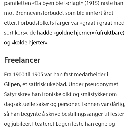
pamfletten «Da byen ble tørlagt» (1915) raste han
mot Brennevinsforbudet som ble innført året
etter. Forbudsfolkets farger var «graat i graat med
sort kors», de ha
dde
«goldne hjerner»
(ufruktbare)
og «kolde hjerter».
Freelancer
Fra 1900 til 1905 var han fast medarbeider i
Glipen, et satirisk ukeblad. Under pseudonymet
Satyr skrev han ironiske dikt og småstykker om
dagsaktuelle saker og personer. Lønnen var dårlig,
så han begynte å skrive bestillingssanger til fester
og jubileer. I teateret Logen leste han egne og