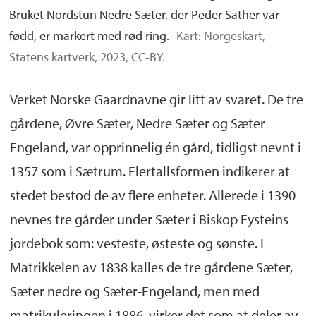
Bruket Nordstun Nedre Sæter, der Peder Sather var
fødd, er markert med rød ring.
Kart: Norgeskart,
Statens kartverk, 2023, CC-BY.
Verket Norske Gaardnavne gir litt av svaret. De tre
gårdene, Øvre Sæter, Nedre Sæter og Sæter
Engeland, var opprinnelig én gård, tidligst nevnt i
1357 som i Sætrum. Flertallsformen indikerer at
stedet bestod de av flere enheter. Allerede i 1390
nevnes tre gårder under Sæter i Biskop Eysteins
jordebok som: vesteste, østeste og sønste. I
Matrikkelen av 1838 kalles de tre gårdene Sæter,
Sæter nedre og Sæter-Engeland, men med
matrikuleringen i 1886, virker det som at deler av