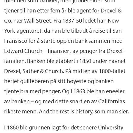
først ned som bankier, men jobbet siden som
tjener til han etter fem år ble agent for Drexel &
Co. nær Wall Street. Fra 1837-50 ledet han New
York-agenturet, da han ble tilbudt å reise til San
Fransisco for å starte opp en bank sammen med
Edward Church – finansiert av penger fra Drexel-
familien. Banken ble etablert i 1850 under navnet
Drexel, Sather & Church. På midten av 1800-tallet
herjet gullfeberen på sitt høyeste og banken
tjente bra med penger. Og i 1863 ble han eneeier
av banken – og med dette snart en av Californias
rikeste menn. And the rest is history, som man sier.
I 1860 ble grunnen lagt for det senere University