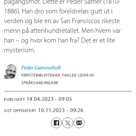
pågangsmot. Dette er Peder Sather (1810-
1886). Han dro som foreldreløs gutt ut i
verden og ble en av San Fransiscos rikeste
menn på attenhundretallet. Men hvem var
han – og hvor kom han fra? Det er et lite
mysterium.
Peder
Gammeltoft
FØRSTEBIBLIOTEKAR, FAGLEG LEIAR AV
SPRÅKSAMLINGANE
14.04.2023 - 09:05
PUBLISERT
10.11.2023 - 09:26
SIST OPPDATERT