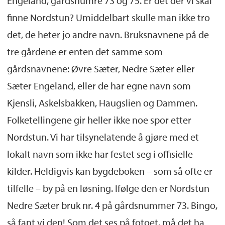
Engeland, gårdsnumre 73 og 75. Er det der vi skal
finne Nordstun? Umiddelbart skulle man ikke tro
det, de heter jo andre navn. Bruksnavnene på de
tre gårdene er enten det samme som
gårdsnavnene: Øvre Sæter, Nedre Sæter eller
Sæter Engeland, eller de har egne navn som
Kjensli, Askelsbakken, Haugslien og Dammen.
Folketellingene gir heller ikke noe spor etter
Nordstun. Vi har tilsynelatende å gjøre med et
lokalt navn som ikke har festet seg i offisielle
kilder. Heldigvis kan bygdeboken – som så ofte er
tilfelle – by på en løsning. Ifølge den er Nordstun
Nedre Sæter bruk nr. 4 på gårdsnummer 73. Bingo,
så fant vi den! Som det ses på fotoet, må det ha