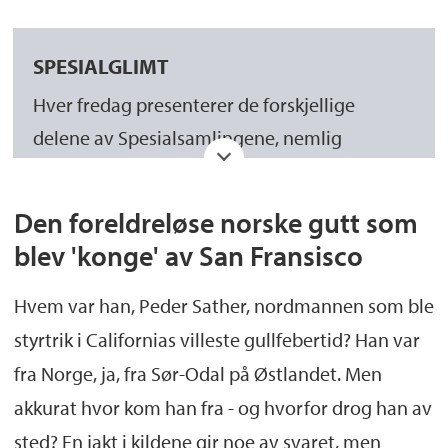
SPESIALGLIMT
Hver fredag presenterer de forskjellige
delene av Spesialsamlingene, nemlig
Manuskript- og librarsamlingen
,
Billedsamlingen
,
Skeivt arkiv
og
Den foreldreløse norske gutt som
Språksamlingene
, godbiter fra samlingenes
blev 'konge' av San Fransisco
spennende og varierte materiale i form av
tekst, bilder og film.
Hvem var han, Peder Sather, nordmannen som ble
styrtrik i Californias villeste gullfebertid? Han var
fra Norge, ja, fra Sør-Odal på Østlandet. Men
akkurat hvor kom han fra - og hvorfor drog han av
sted? En jakt i kildene gir noe av svaret, men