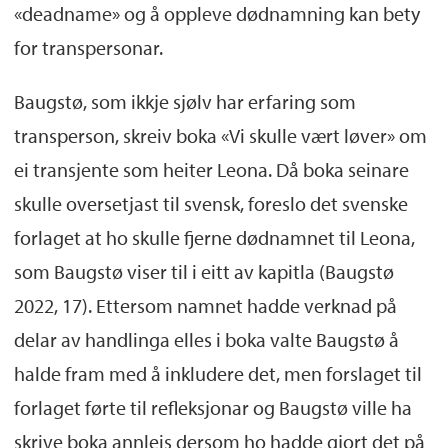
«deadname» og å oppleve dødnamning kan bety
for transpersonar.
Baugstø, som ikkje sjølv har erfaring som
transperson, skreiv boka «Vi skulle vært løver» om
ei transjente som heiter Leona. Då boka seinare
skulle oversetjast til svensk, foreslo det svenske
forlaget at ho skulle fjerne dødnamnet til Leona,
som Baugstø viser til i eitt av kapitla (Baugstø
2022, 17). Ettersom namnet hadde verknad på
delar av handlinga elles i boka valte Baugstø å
halde fram med å inkludere det, men forslaget til
forlaget førte til refleksjonar og Baugstø ville ha
skrive boka annleis dersom ho hadde gjort det på