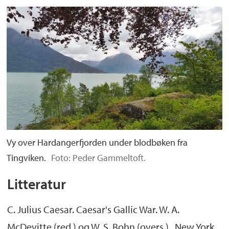
Vy over Hardangerfjorden under blodbøken fra
Tingviken.
Foto: Peder Gammeltoft.
Litteratur
C. Julius Caesar. Caesar's Gallic War. W. A.
McDevitte (red.) og W. S. Bohn (overs.). New York,