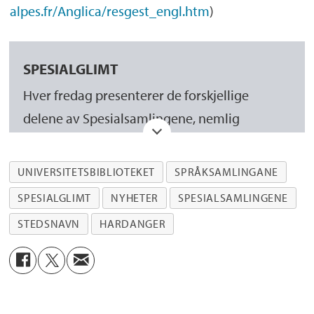
alpes.fr/Anglica/resgest_engl.htm
)
SPESIALGLIMT
Hver fredag presenterer de forskjellige
delene av Spesialsamlingene, nemlig
Manuskript- og librarsamlingen
,
Billedsamlingen
,
Skeivt arkiv
og
UNIVERSITETSBIBLIOTEKET
SPRÅKSAMLINGANE
Språksamlingene
, godbiter fra samlingenes
SPESIALGLIMT
NYHETER
SPESIALSAMLINGENE
spennende og varierte materiale i form av
STEDSNAVN
HARDANGER
tekst, bilder og film.