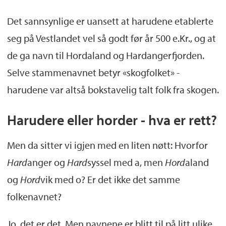
Det sannsynlige er uansett at harudene etablerte
seg på Vestlandet vel så godt før år 500 e.Kr., og at
de ga navn til Hordaland og Hardangerfjorden.
Selve stammenavnet betyr «skogfolket» -
harudene var altså bokstavelig talt folk fra skogen.
Harudere eller horder - hva er rett?
Men da sitter vi igjen med en liten nøtt: Hvorfor
Hard
anger og
Hard
syssel med a, men
Hord
aland
og
Hord
vik med o? Er det ikke det samme
folkenavnet?
Jo, det er det. Men navnene er blitt til på litt ulike