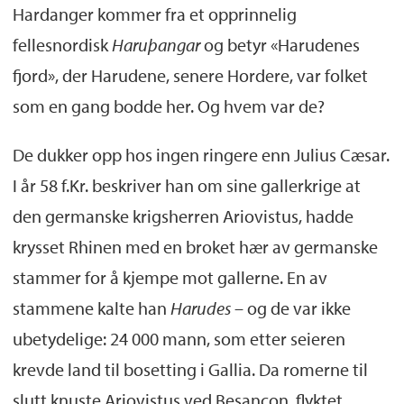
Hardanger kommer fra et opprinnelig
fellesnordisk
Haruþangar
og betyr «Harudenes
fjord», der Harudene, senere Hordere, var folket
som en gang bodde her. Og hvem var de?
De dukker opp hos ingen ringere enn Julius Cæsar.
I år 58 f.Kr. beskriver han om sine gallerkrige at
den germanske krigsherren Ariovistus, hadde
krysset Rhinen med en broket hær av germanske
stammer for å kjempe mot gallerne. En av
stammene kalte han
Harudes
– og de var ikke
ubetydelige: 24 000 mann, som etter seieren
krevde land til bosetting i Gallia. Da romerne til
slutt knuste Ariovistus ved Besançon, flyktet