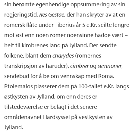
sin berømte egenhendige oppsummering av sin
regjeringstid,
Res Gestae
, der han skryter av at en
romersk flåte under Tiberius år 5 e.Kr. seilte lengre
mot øst enn noen romer noensinne hadde vært –
helt til kimbrenes land på Jylland. Der sendte
folkene, blant dem
charydes
(romernes
transkripsjon av haruder),
cimbrer
og
semnoner
,
sendebud for å be om vennskap med Roma.
Ptolemaios plasserer dem på 100-tallet e.Kr. langs
østkysten av Jylland, om enn deres er
tilstedeværelse er belagt i det senere
områdenavnet Hardsyssel på vestkysten av
Jylland.