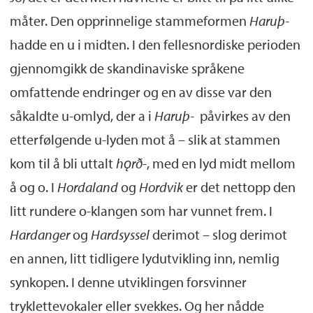
måter. Den opprinnelige stammeformen
Haruþ-
hadde en u i midten. I den fellesnordiske perioden
gjennomgikk de skandinaviske språkene
omfattende endringer og en av disse var den
såkaldte u-omlyd, der a i
Haruþ-
påvirkes av den
etterfølgende u-lyden mot å – slik at stammen
kom til å bli uttalt
hǫrð-
, med en lyd midt mellom
å og o. I
Hordaland
og
Hordvik
er det nettopp den
litt rundere o-klangen som har vunnet frem. I
Hardanger
og
Hardsyssel
derimot – slog derimot
en annen, litt tidligere lydutvikling inn, nemlig
synkopen. I denne utviklingen forsvinner
tryklettevokaler eller svekkes. Og her nådde