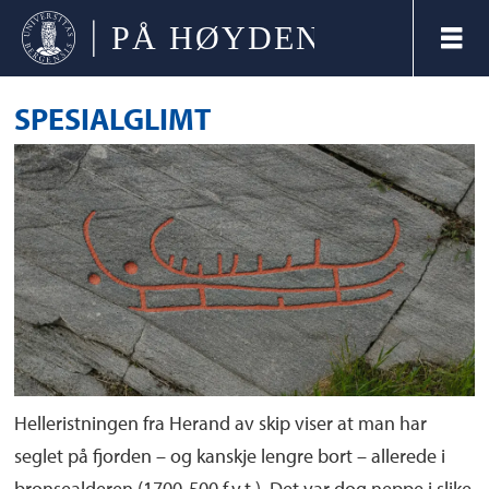
SPESIALGLIMT
Helleristningen fra Herand av skip viser at man har
seglet på fjorden – og kanskje lengre bort – allerede i
bronsealderen (1700-500 f.v.t.). Det var dog neppe i slike