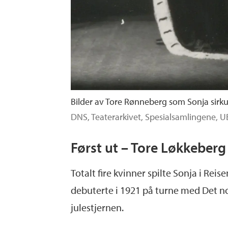
Bilder av Tore Rønneberg som Sonja sirkul
DNS, Teaterarkivet, Spesialsamlingene, U
Først ut – Tore Løkkeberg
Totalt fire kvinner spilte Sonja i Reis
debuterte i 1921 på turne med Det nors
julestjernen.