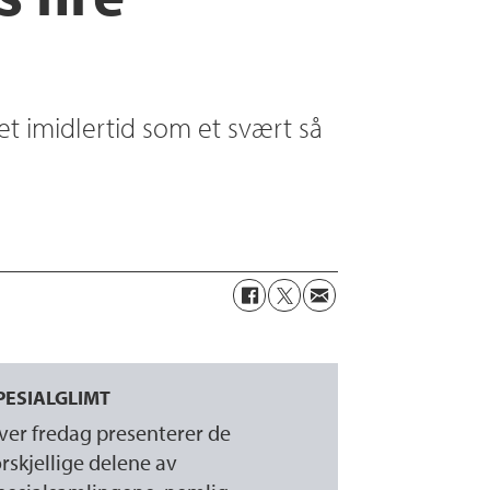
et imidlertid som et svært så
PESIALGLIMT
ver fredag presenterer de
orskjellige delene av