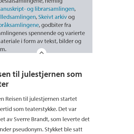
pesialsamlingene, nemlig
anuskript- og librarsamlingen
,
illedsamlingen
,
Skeivt arkiv
og
pråksamlingene
, godbiter fra
amlingenes spennende og varierte
ateriale i form av tekst, bilder og
lm.
sen til julestjernen som
ter
n Reisen til julestjernen startet
ertid som teaterstykke. Det var
et av Sverre Brandt, som leverte det
under pseudonym. Stykket ble satt