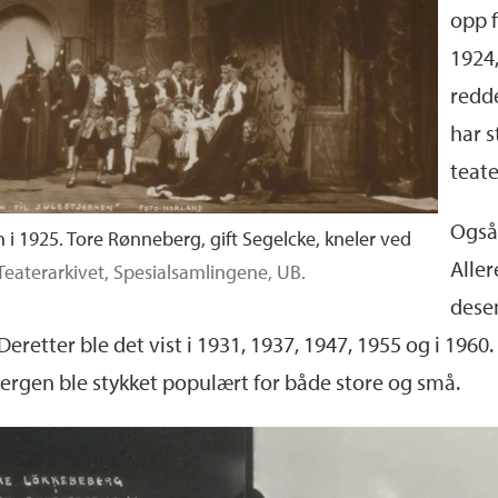
opp f
1924
redd
har s
teate
Også
n i 1925. Tore Rønneberg, gift Segelcke, kneler ved
Alle
Teaterarkivet, Spesialsamlingene, UB.
desem
retter ble det vist i 1931, 1937, 1947, 1955 og i 1960
i Bergen ble stykket populært for både store og små.