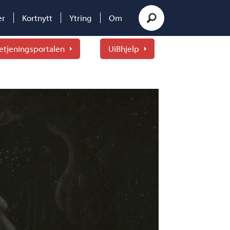
er
Kortnytt
Ytring
Om
etjeningsportalen
UiBhjelp