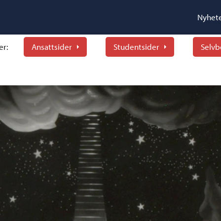
Nyhet
er:
Ansattsider
Studentsider
Selvb