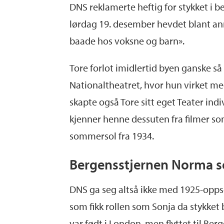
DNS reklamerte heftig for stykket i 
lørdag 19. desember hevdet blant ann
baade hos voksne og barn».
Tore forlot imidlertid byen ganske så 
Nationaltheatret, hvor hun virket med
skapte også Tore sitt eget Teater indi
kjenner henne dessuten fra filmer s
sommersol fra 1934.
Bergensstjernen Norma 
DNS ga seg altså ikke med 1925-opps
som fikk rollen som Sonja da stykket 
var født i London, men flyttet til Ber