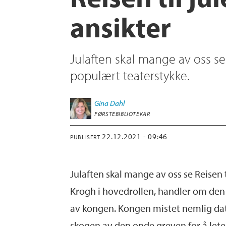
ansikter
Julaften skal mange av oss se 
populært teaterstykke.
Gina
Dahl
FØRSTEBIBLIOTEKAR
22.12.2021 - 09:46
PUBLISERT
Julaften skal mange av oss se Reisen
Krogh i hovedrollen, handler om den
av kongen. Kongen mistet nemlig datte
skogen av den onde greven for å lete 