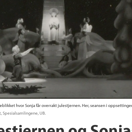
yeblikket hvor Sonja får overrakt julestjernen. Her, seansen i oppsetting
t, Spesialsamlingene, UB.
lestjernen og Sonjas