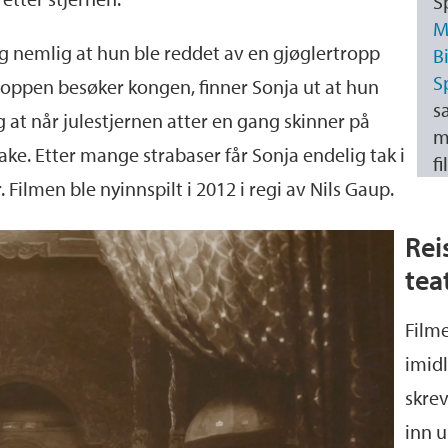
S
M
g nemlig at hun ble reddet av en gjøglertropp
B
S
roppen besøker kongen, finner Sonja ut at hun
s
 at når julestjernen atter en gang skinner på
m
ke. Etter mange strabaser får Sonja endelig tak i
fi
 Filmen ble nyinnspilt i 2012 i regi av Nils Gaup.
Rei
tea
Filme
imidl
skrev
inn 