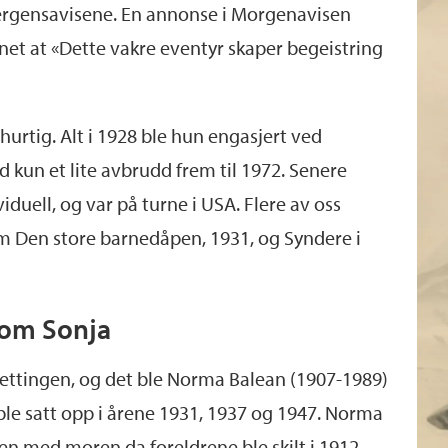
bergensavisene. En annonse i Morgenavisen
et at «Dette vakre eventyr skaper begeistring
hurtig. Alt i 1928 ble hun engasjert ved
 kun et lite avbrudd frem til 1972. Senere
viduell, og var på turne i USA. Flere av oss
om Den store barnedåpen, 1931, og Syndere i
som Sonja
ettingen, og det ble Norma Balean (1907-1989)
ble satt opp i årene 1931, 1937 og 1947. Norma
gen med moren da foreldrene ble skilt i 1912.