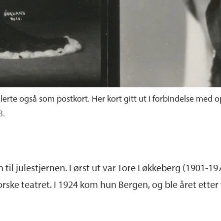
erte også som postkort. Her kort gitt ut i forbindelse med o
B.
en til julestjernen. Først ut var Tore Løkkeberg (1901-197
ke teatret. I 1924 kom hun Bergen, og ble året etter ti