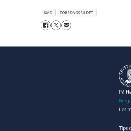
KMD
TORSDAGSBILDET
På Hø
Berg
Les m
Tips 