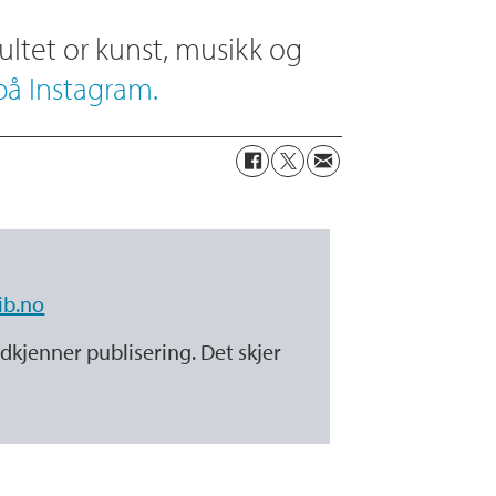
ultet or kunst, musikk og
å Instagram.
ib.no
dkjenner publisering. Det skjer