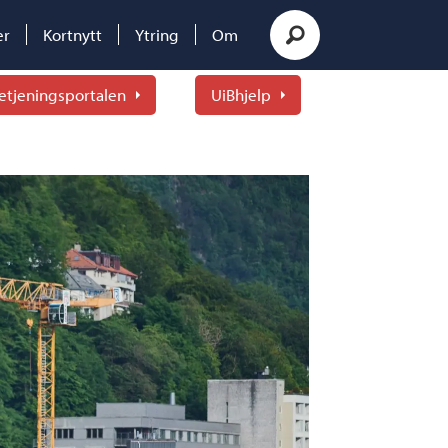
er
Kortnytt
Ytring
Om
etjeningsportalen
UiBhjelp