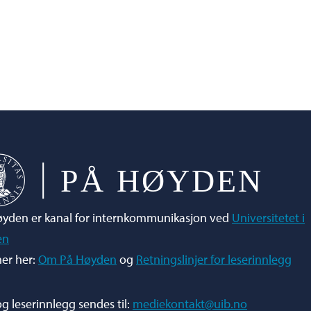
yden er kanal for internkommunikasjon ved
Universitetet i
en
er her:
Om På Høyden
og
Retningslinjer for leserinnlegg
og leserinnlegg sendes til:
mediekontakt@uib.no