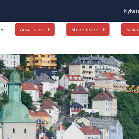
Nyhet
er:
Ansattsider
Studentsider
Selvb