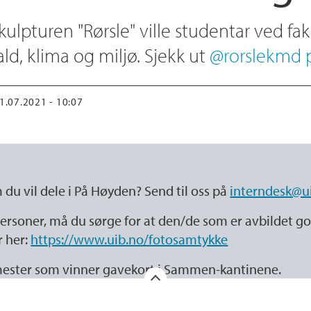
lpturen "Rørsle" ville studentar ved fak
ld, klima og miljø. Sjekk ut
@rorslekmd p
01.07.2021 - 10:07
m du vil dele i På Høyden? Send til oss på
interndesk@u
ersoner, må du sørge for at den/de som er avbildet go
r her:
https://www.uib.no/fotosamtykke
semester som vinner gavekort i Sammen-kantinene.