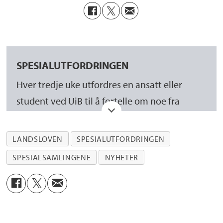
SPESIALUTFORDRINGEN
Hver tredje uke utfordres en ansatt eller
student ved UiB til å fortelle om noe fra
Universitetsbibliotekets Spesialsamlinger.
LANDSLOVEN
SPESIALUTFORDRINGEN
Du velger ut en skatt fra Spesialsamlingen
SPESIALSAMLINGENE
NYHETER
som du vil prate om, og bruker 2-3 minutter
til å fortelle om hvorfor du valgte nettopp
den.
Tar du utfordringen? Send epost til: