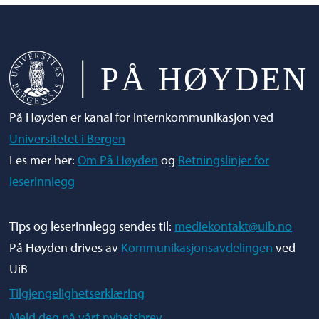
g.dahl@uib.no
På Høyden er kanal for internkommunikasjon ved
Universitetet i Bergen
Les mer her:
Om På Høyden
og
Retningslinjer for
leserinnlegg
Tips og leserinnlegg sendes til:
mediekontakt@uib.no
På Høyden drives av
Kommunikasjonsavdelingen
ved
UiB
Tilgjengelighetserklæring
Meld deg på vårt nyhetsbrev