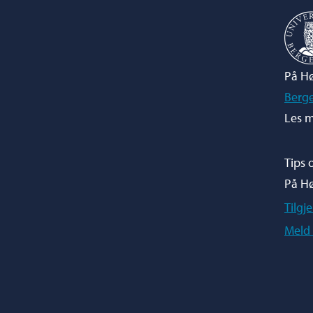
På Hø
Berg
Les m
Tips 
På H
Tilgj
Meld 