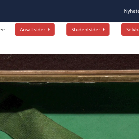
Nyhet
er:
Ansattsider
Studentsider
Selvb