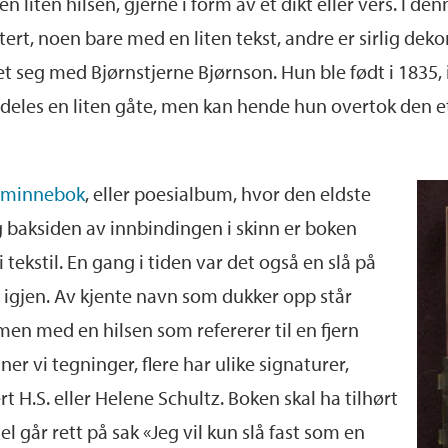
 en liten hilsen, gjerne i form av et dikt eller vers. I d
tert, noen bare med en liten tekst, andre er sirlig deko
et seg med Bjørnstjerne Bjørnson. Hun ble født i 1835,
deles en liten gåte, men kan hende hun overtok den ett
n
minnebok
, eller poesialbum, hvor den eldste
g baksiden av innbindingen i skinn er boken
tekstil. En gang i tiden var det også en slå på
 igjen. Av kjente navn som dukker opp står
en med en hilsen som refererer til en fjern
 vi tegninger, flere har ulike signaturer,
 H.S. eller Helene Schultz. Boken skal ha tilhørt
l går rett på sak «Jeg vil kun slå fast som en