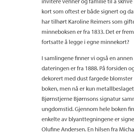
invitere venner og familie til å skrive
kort som oftest er både signert og da
har tilhørt Karoline Reimers som gift
minneboksen er fra 1833. Det er frem
fortsatte å legge i egne minnekort?
I samlingene finner vi også en anne
dateringen er fra 1888. På forsiden o
dekorert med dust fargede blomster i 
boken, men nå er kun metallbeslaget
Bjørnstjerne Bjørnsons signatur samm
ungdomstid. Gjennom hele boken finner
enkelte av blyanttegningene er signert
Olufine Andersen. En hilsen fra Michae