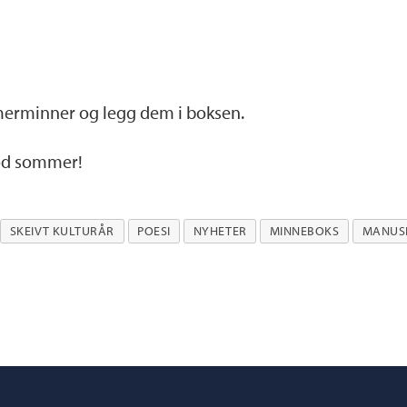
merminner og legg dem i boksen.
god sommer!
SKEIVT KULTURÅR
POESI
NYHETER
MINNEBOKS
MANUSK