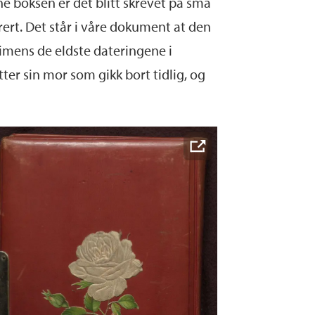
enne boksen er det blitt skrevet på små
rert. Det står i våre dokument at den
 imens de eldste dateringene i
er sin mor som gikk bort tidlig, og