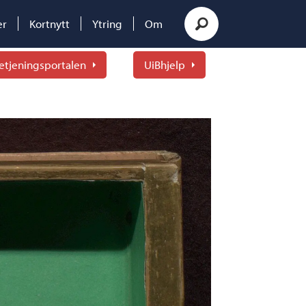
er
Kortnytt
Ytring
Om
etjeningsportalen
UiBhjelp