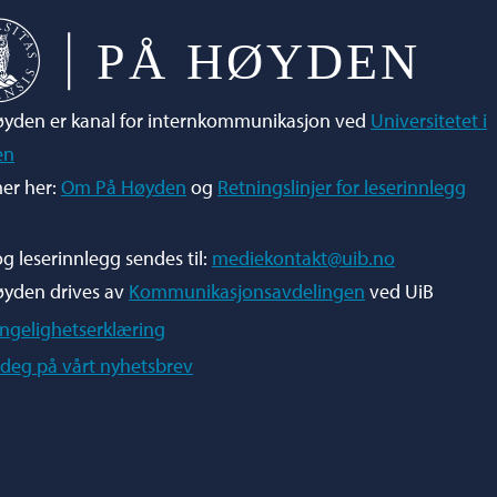
yden er kanal for internkommunikasjon ved
Universitetet i
en
er her:
Om På Høyden
og
Retningslinjer for leserinnlegg
og leserinnlegg sendes til:
mediekontakt@uib.no
øyden drives av
Kommunikasjonsavdelingen
ved UiB
engelighetserklæring
deg på vårt nyhetsbrev