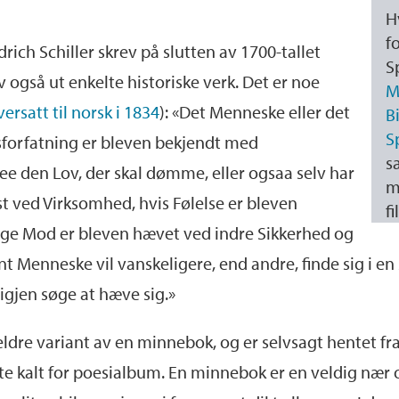
H
f
drich Schiller skrev på slutten av 1700-tallet
S
v også ut enkelte historiske verk. Det er noe
M
versatt til norsk i 1834
): «Det Menneske eller det
B
S
tsforfatning er bleven bekjendt med
s
ee den Lov, der skal dømme, eller ogsaa selv har
m
st ved Virksomhed, hvis Følelse er bleven
fi
lige Mod er bleven hævet ved indre Sikkerhed og
nt Menneske vil vanskeligere, end andre, finde sig i en
gjen søge at hæve sig.»
 eldre variant av en minnebok, og er selvsagt hentet f
e kalt for poesialbum. En minnebok er en veldig nær 