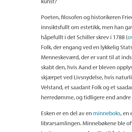
kunst?
Poeten, filosofen og historikeren Frie
innsiktsfullt om estetikk, men han ga
håpefullt i det Schiller skrev i 1788 (
o
Folk, der engang ved en lykkelig Sta
Menneskeværd, der er vant til at inds
skabt den, hvis Aand er bleven opply
skjærpet ved Livsnydelse, hvis natur
Velstand, et saadant Folk og et saada
herredømme, og tidligere end andre i
Esken er en del av en
minneboks
, en
librarsamlingen. Minnebøkene ble oft