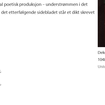
 al poetisk produksjon – understrømmen i det
å det etterfølgende sidebladet står et dikt skrevet
Dek
104
Univ
,
,