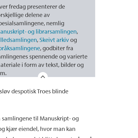
ver fredag presenterer de
orskjellige delene av
pesialsamlingene, nemlig
anuskript- og librarsamlingen
,
illedsamlingen
,
Skeivt arkiv
og
pråksamlingene
, godbiter fra
amlingenes spennende og varierte
ateriale i form av tekst, bilder og
lm.
 sløv despotisk Troes blinde
ra samlingene til Manuskript- og
og kjær eiendel, hvor man kan