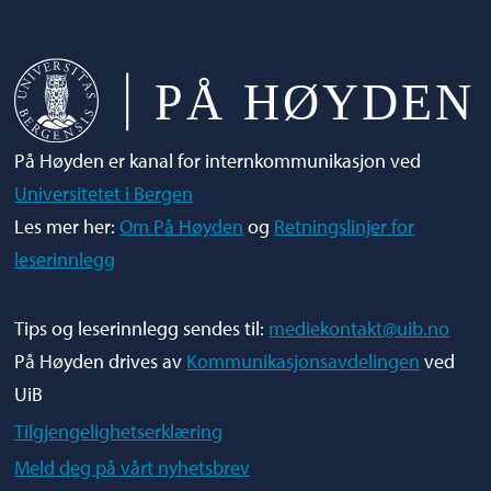
Vi kårer det beste bildet hvert semester som
vinner gavekort i Sammen-kantinene.
På Høyden er kanal for internkommunikasjon ved
Universitetet i Bergen
Les mer her:
Om På Høyden
og
Retningslinjer for
leserinnlegg
Tips og leserinnlegg sendes til:
mediekontakt@uib.no
På Høyden drives av
Kommunikasjonsavdelingen
ved
UiB
Tilgjengelighetserklæring
Meld deg på vårt nyhetsbrev