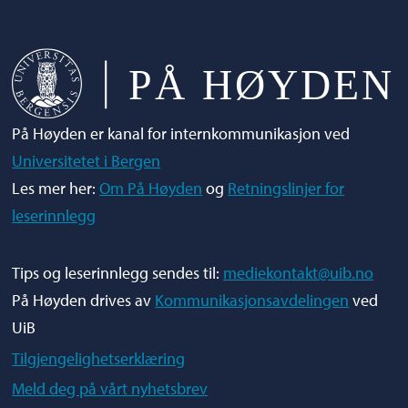
Vi kårer det beste bildet hvert semester som
vinner gavekort i Sammen-kantinene.
På Høyden er kanal for internkommunikasjon ved
Universitetet i Bergen
Les mer her:
Om På Høyden
og
Retningslinjer for
leserinnlegg
Tips og leserinnlegg sendes til:
mediekontakt@uib.no
På Høyden drives av
Kommunikasjonsavdelingen
ved
UiB
Tilgjengelighetserklæring
Meld deg på vårt nyhetsbrev