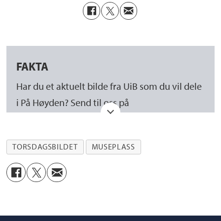
FAKTA
Har du et aktuelt bilde fra UiB som du vil dele
i På Høyden? Send til oss på
interndesk@uib.no
Hvis hovedmotivet ditt er enkeltpersoner, må
TORSDAGSBILDET
MUSEPLASS
du sørge for at den/de som er avbildet
godkjenner publisering. Det skjer via
samtykkeskjema som du finner her:
https://www.uib.no/fotosamtykke