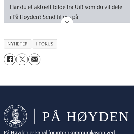
Har du et aktuelt bilde fra UiB som du vil dele
i På Høyden? Send til oss på
interndesk@uib.no
Hvis hovedmotivet ditt er enkeltpersoner, må
NYHETER
I FOKUS
du sørge for at den/de som er avbildet
godkjenner publisering. Det skjer via
samtykkeskjema som du finner her:
https://www.uib.no/fotosamtykke
På Høyden er kanal for internkommunikasjon ved