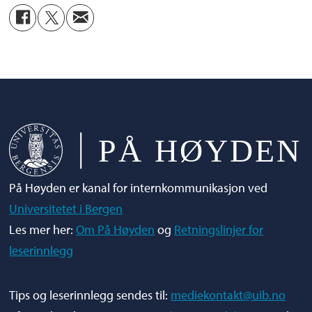
den.
Tar du utfordringen? Send epost
til:
g.dahl@uib.no
På Høyden er kanal for internkommunikasjon ved
Universitetet i Bergen
Les mer her:
Om På Høyden
og
Retningslinjer for
leserinnlegg
Tips og leserinnlegg sendes til:
mediekontakt@uib.no