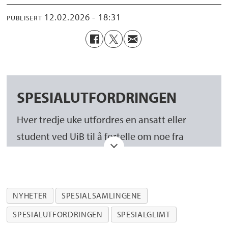
12.02.2026 - 18:31
PUBLISERT
SPESIALUTFORDRINGEN
Hver tredje uke utfordres en ansatt eller
student ved UiB til å fortelle om noe fra
Universitetsbibliotekets Spesialsamlinger.
Du velger ut en skatt fra Spesialsamlingen
NYHETER
SPESIALSAMLINGENE
som du vil prate om, og bruker 2-3 minutter
til å fortelle om hvorfor du valgte nettopp
SPESIALUTFORDRINGEN
SPESIALGLIMT