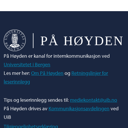
Tar du utfordringen? Send epost til:
g.dahl@uib.no
På Høyden er kanal for internkommunikasjon ved
Universitetet i Bergen
Les mer her:
Om På Høyden
og
Retningslinjer for
leserinnlegg
Tips og leserinnlegg sendes til:
mediekontakt@uib.no
På Høyden drives av
Kommunikasjonsavdelingen
ved
UiB
Tilgjengelighetserklæring