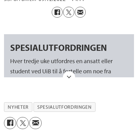
SPESIALUTFORDRINGEN
Hver tredje uke utfordres en ansatt eller
student ved UiB til å fortelle om noe fra
Universitetsbibliotekets Spesialsamlinger.
Du velger ut et skatt fra Spesialsamlingen
NYHETER
SPESIALUTFORDRINGEN
som du vil prate om, og bruker 2-3 minutter
til å fortelle om hvorfor du valgte den
nettopp den.