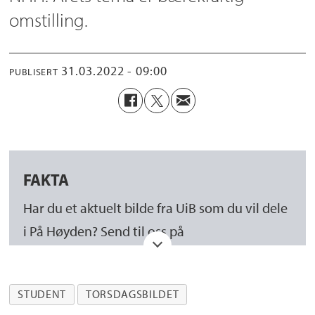
omstilling.
31.03.2022 - 09:00
PUBLISERT
FAKTA
Har du et aktuelt bilde fra UiB som du vil dele
i På Høyden? Send til oss på
interndesk@uib.no
Hvis hovedmotivet ditt er enkeltpersoner, må
STUDENT
TORSDAGSBILDET
du sørge for at den/de som er avbildet