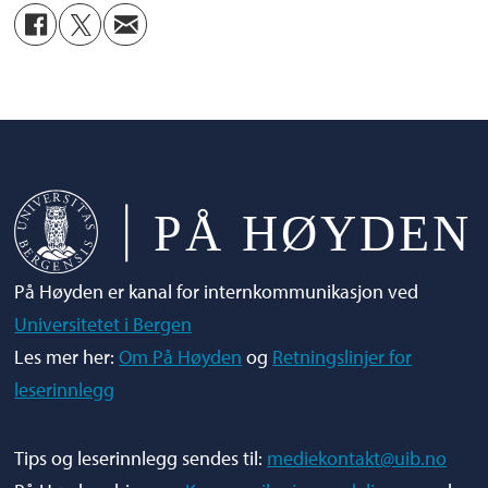
godkjenner publisering. Det skjer via
samtykkeskjema som du finner her:
https://www.uib.no/fotosamtykke
Vi kårer det beste bildet hvert semester som
vinner gavekort i Sammen-kantinene.
På Høyden er kanal for internkommunikasjon ved
Universitetet i Bergen
Les mer her:
Om På Høyden
og
Retningslinjer for
leserinnlegg
Tips og leserinnlegg sendes til:
mediekontakt@uib.no