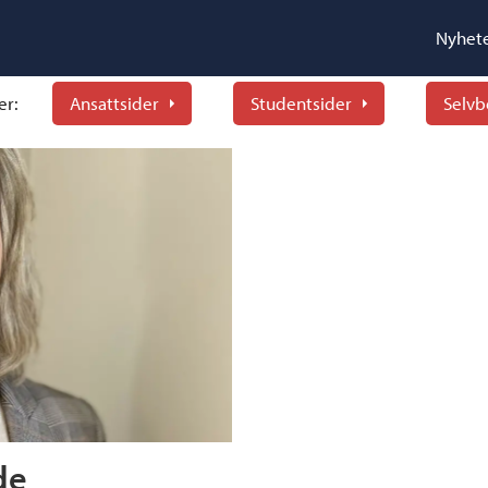
Nyhet
er:
Ansattsider
Studentsider
Selvb
de