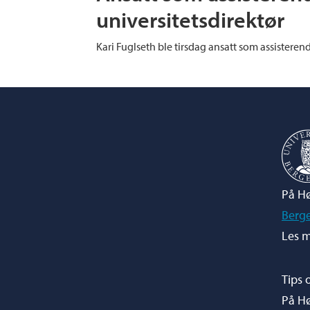
universitetsdirektør
Kari Fuglseth ble tirsdag ansatt som assisteren
På Hø
Berg
Les m
Tips 
På H