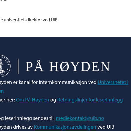
de universitetsdirektør ved UiB.
yden er kanal for internkommunikasjon ved
Universitetet i
en
er her:
Om På Høyden
og
Retningslinjer for leserinnlegg
og leserinnlegg sendes til:
mediekontakt@uib.no
øyden drives av
Kommunikasjonsavdelingen
ved UiB