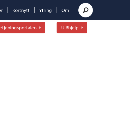
er
Kortnytt
Ytring
Om
etjeningsportalen
UiBhjelp