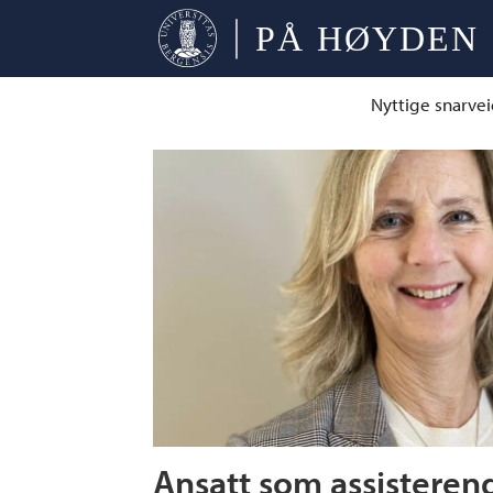
Nyttige snarvei
Tag:
assisterende
universitetsdirektø
Ansatt som assisteren