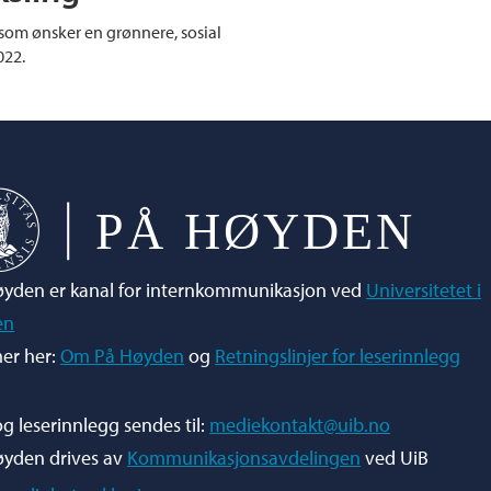
 som ønsker en grønnere, sosial
022.
yden er kanal for internkommunikasjon ved
Universitetet i
en
er her:
Om På Høyden
og
Retningslinjer for leserinnlegg
og leserinnlegg sendes til:
mediekontakt@uib.no
øyden drives av
Kommunikasjonsavdelingen
ved UiB