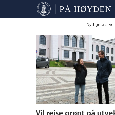
Nyttige snarvei
Tag:
erasmusbussen
Vil reise grønt på utve