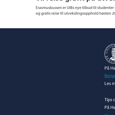
Erasmusbussen er UiBs nye tilbud til studenter
og gratis reise til utvekslingsopphold høsten 2
På Hø
Berg
Les m
Tips 
På H