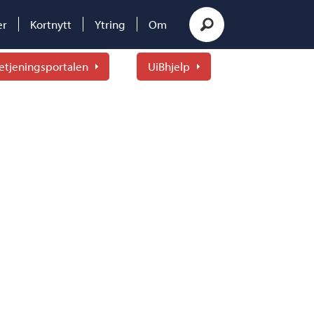
er
Kortnytt
Ytring
Om
etjeningsportalen
UiBhjelp