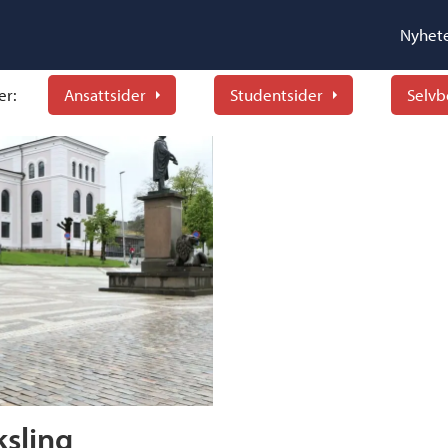
Nyhet
er:
Ansattsider
Studentsider
Selvb
ksling