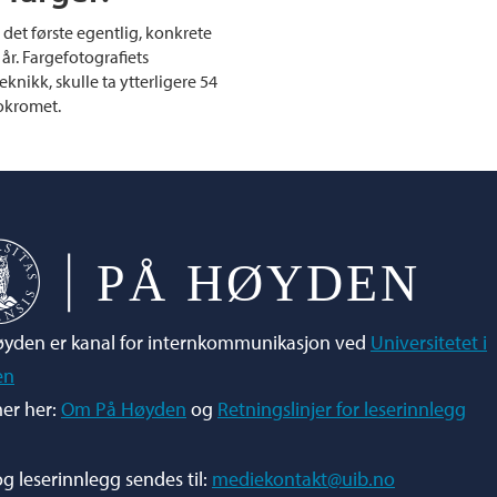
il det første egentlig, konkrete
år. Fargefotografiets
knikk, skulle ta ytterligere 54
tokromet.
yden er kanal for internkommunikasjon ved
Universitetet i
en
er her:
Om På Høyden
og
Retningslinjer for leserinnlegg
og leserinnlegg sendes til:
mediekontakt@uib.no