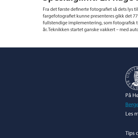
Fra det første definerte fotografiet så dets lys t
fargefotografiet kunne presenteres gikk det 77 
fullstendige implementering, som fotografisk te
år. Teknikken startet ganske vakkert – med au
På Hø
Berg
Les m
Tips 