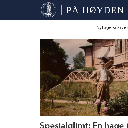
Nyttige snarvei
Tag:
fotovitenskap
Spesialglimt: En hage i