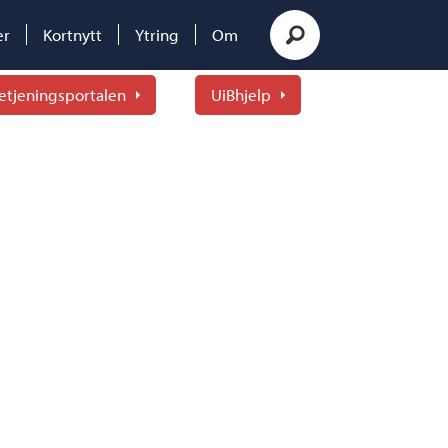
er
Kortnytt
Ytring
Om
etjeningsportalen
UiBhjelp