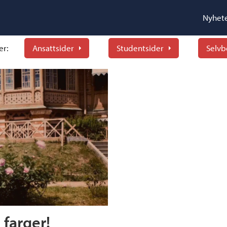
Nyhet
er:
Ansattsider
Studentsider
Selvb
 farger!