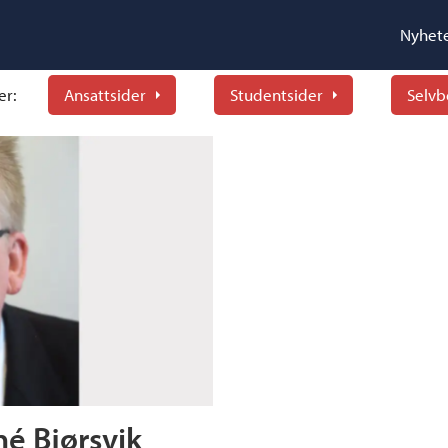
Nyhet
er:
Ansattsider
Studentsider
Selvb
é Bjørsvik