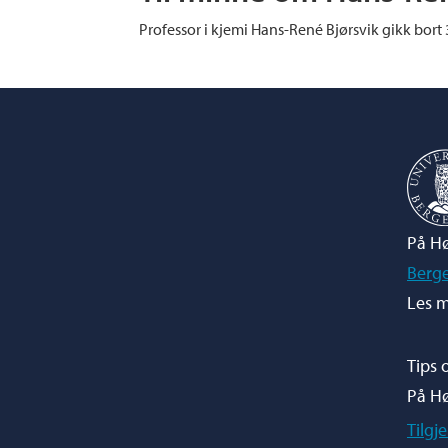
Professor i kjemi Hans-René Bjørsvik gikk bort 
På Hø
Berg
Les m
Tips 
På H
Tilgj