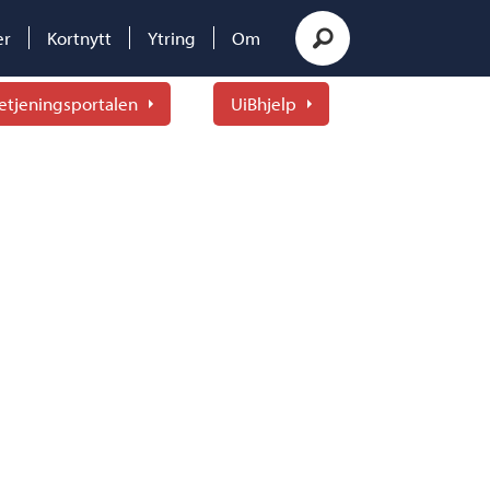
er
Kortnytt
Ytring
Om
etjeningsportalen
UiBhjelp