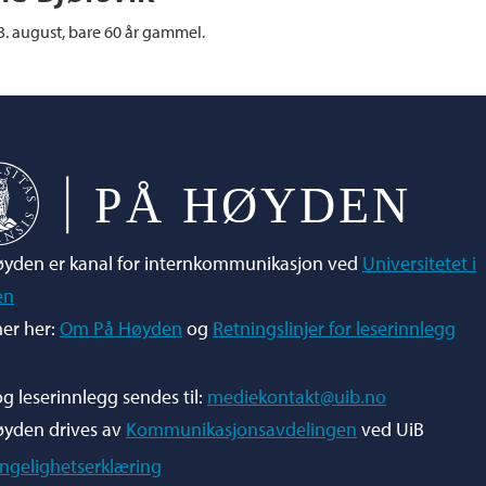
3. august, bare 60 år gammel.
yden er kanal for internkommunikasjon ved
Universitetet i
en
er her:
Om På Høyden
og
Retningslinjer for leserinnlegg
og leserinnlegg sendes til:
mediekontakt@uib.no
øyden drives av
Kommunikasjonsavdelingen
ved UiB
engelighetserklæring