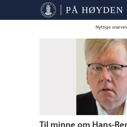
Nyttige snarvei
Tag:
hans-
rené
bjørsvik
Til minne om Hans-Ren