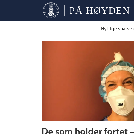
Nyttige snarvei
Tag:
klinisk
institutt
1
De som holder fortet 