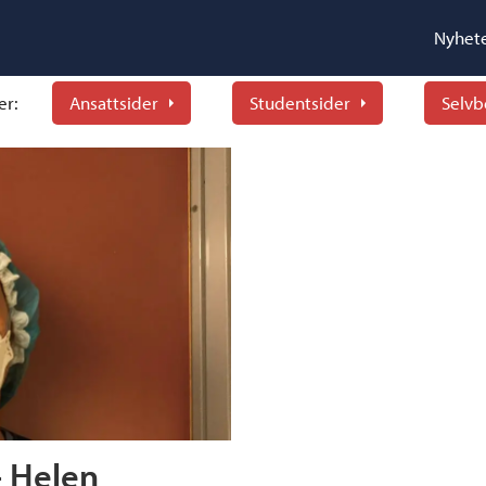
Nyhet
er:
Ansattsider
Studentsider
Selvb
– Helen