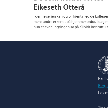
Eikeseth Otterå
I denne serien kan du bli kjent med de kolleg
mens andre er sendt på hjemmekontor. I dag m
hun er avdelingsingeniør på Klinisk institutt 
På Hø
Berg
Les m
Tips 