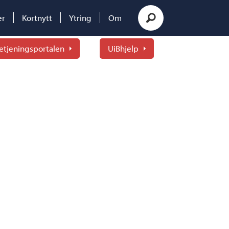
er
Kortnytt
Ytring
Om
etjeningsportalen
UiBhjelp