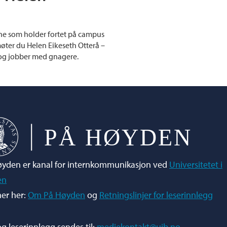
ene som holder fortet på campus
øter du Helen Eikeseth Otterå –
1 og jobber med gnagere.
yden er kanal for internkommunikasjon ved
Universitetet i
en
er her:
Om På Høyden
og
Retningslinjer for leserinnlegg
og leserinnlegg sendes til:
mediekontakt@uib.no