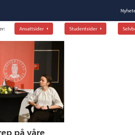
Nyhet
er:
Ansattsider
Studentsider
Selvb
rep på våre