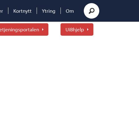
er
Kortnytt
Ytring
Om
etjeningsportalen
UiBhjelp