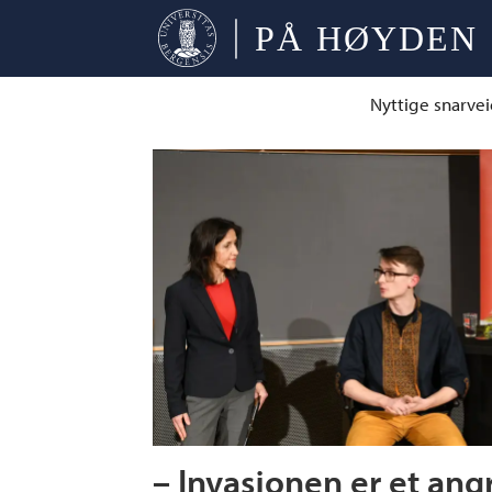
Nyttige snarvei
Tag:
knut
einar
skodvin
– Invasjonen er et ang