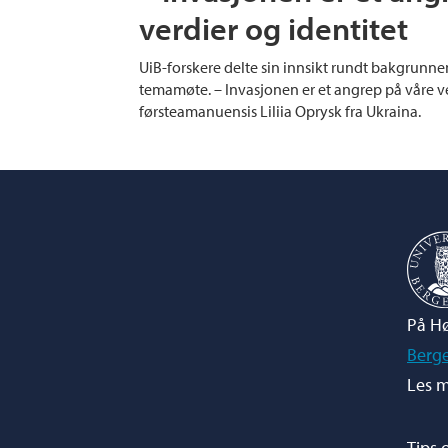
verdier og identitet
UiB-forskere delte sin innsikt rundt bakgrunnen
temamøte. – Invasjonen er et angrep på våre ver
førsteamanuensis Liliia Oprysk fra Ukraina.
På Hø
Berg
Les m
Tips 