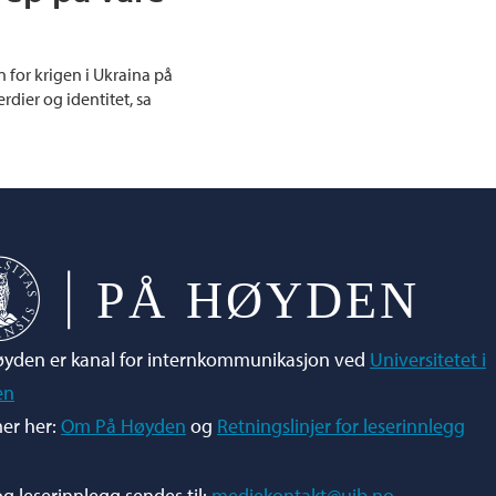
 for krigen i Ukraina på
dier og identitet, sa
yden er kanal for internkommunikasjon ved
Universitetet i
en
er her:
Om På Høyden
og
Retningslinjer for leserinnlegg
og leserinnlegg sendes til:
mediekontakt@uib.no