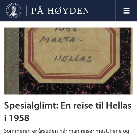
Tag:
knut
fægri
Spesialglimt: En reise til Hellas
i 1958
Sommeren er årstiden når man reiser mest. Ferie og