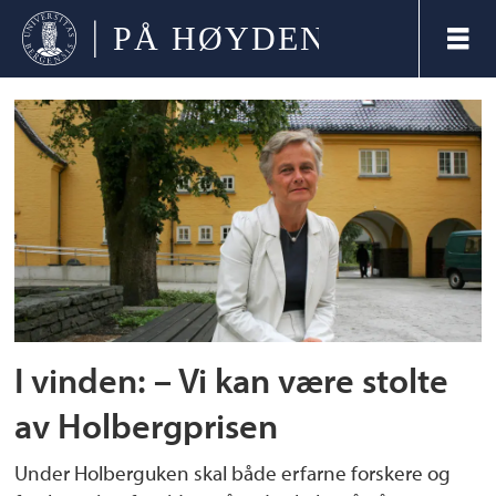
Tag:
nils
klim-
prisen
I vinden: – Vi kan være stolte
av Holbergprisen
Under Holberguken skal både erfarne forskere og