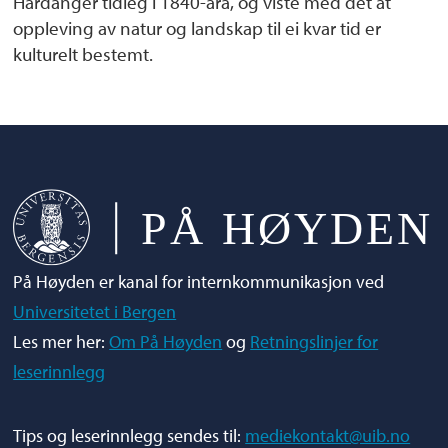
Hardanger tidleg i 1840-åra, og viste med det at
oppleving av natur og landskap til ei kvar tid er
kulturelt bestemt.
På Høyden er kanal for internkommunikasjon ved
Universitetet i Bergen
Les mer her:
Om På Høyden
og
Retningslinjer for
leserinnlegg
Tips og leserinnlegg sendes til:
mediekontakt@uib.no