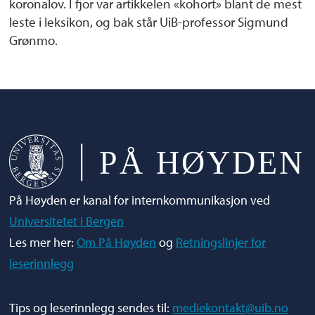
koronalov. I fjor var artikkelen «kohort» blant de mest
leste i leksikon, og bak står UiB-professor Sigmund
Grønmo.
På Høyden er kanal for internkommunikasjon ved
Universitetet i Bergen
Les mer her:
Om På Høyden
og
Retningslinjer for
leserinnlegg
Tips og leserinnlegg sendes til:
mediekontakt@uib.no