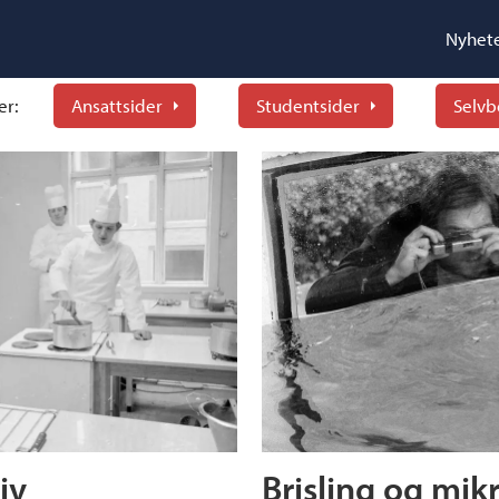
Nyhet
er:
Ansattsider
Studentsider
Selvb
iv
Brisling og mikr