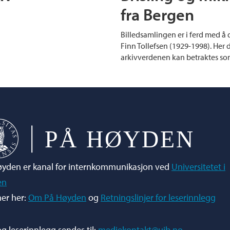
fra Bergen
Billedsamlingen er i ferd med å 
Finn Tollefsen (1929-1998). Her
arkivverdenen kan betraktes som
yden er kanal for internkommunikasjon ved
Universitetet i
en
er her:
Om På Høyden
og
Retningslinjer for leserinnlegg
og leserinnlegg sendes til:
mediekontakt@uib.no