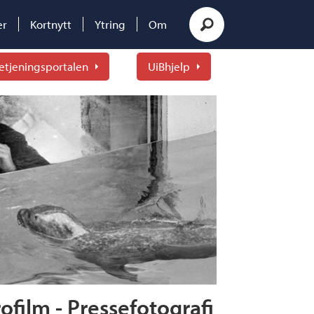
er
Kortnytt
Ytring
Om
etjeningsportalen
UiBhjelp
ofilm - Pressefotografi