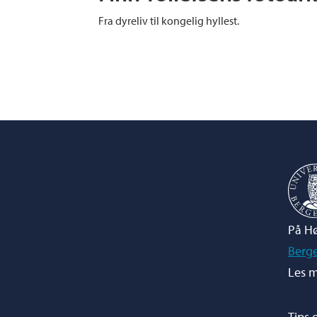
Fra dyreliv til kongelig hyllest.
På Hø
Berg
Les m
Tips 