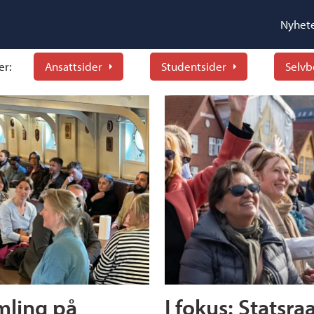
Nyhet
er:
Ansattsider
Studentsider
Selvb
mling på
I fokus: Stats