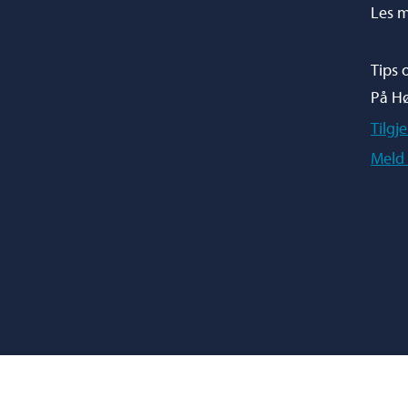
Les m
Tips 
På H
Tilgj
Meld 