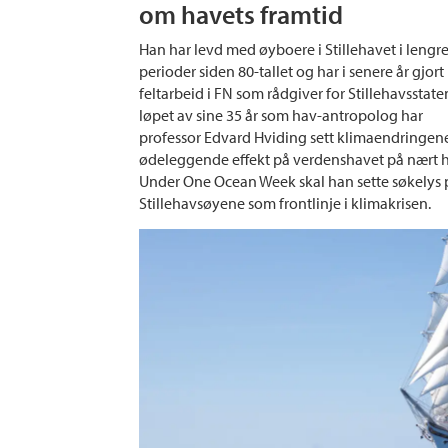
om havets framtid
Han har levd med øyboere i Stillehavet i lengr
perioder siden 80-tallet og har i senere år gjort
feltarbeid i FN som rådgiver for Stillehavsstaten
løpet av sine 35 år som hav-antropolog har
professor Edvard Hviding sett klimaendringen
ødeleggende effekt på verdenshavet på nært h
Under One Ocean Week skal han sette søkelys 
Stillehavsøyene som frontlinje i klimakrisen.