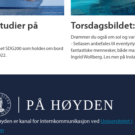
studier på
Torsdagsbildet: 
Drømmer du også om sol og varme
- Seilasen anbefales til eventyr
mnet SDG200 som holdes om bord
fantastiske mennesker, både ma
022.
Ingrid Wollberg. Les mer på Ins
yden er kanal for internkommunikasjon ved
Universitetet i
en