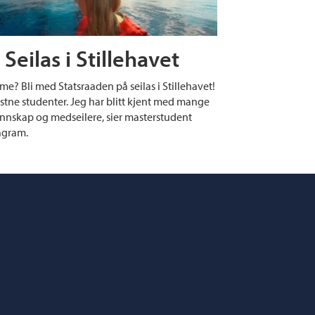
Seilas i Stillehavet
? Bli med Statsraaden på seilas i Stillehavet!
lystne studenter. Jeg har blitt kjent med mange
nnskap og medseilere, sier masterstudent
tagram.