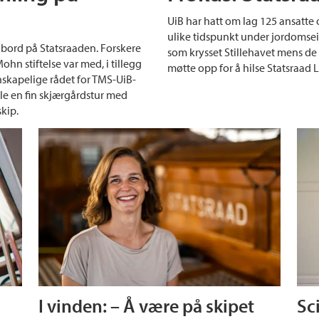
UiB har hatt om lag 125 ansatte
ulike tidspunkt under jordomse
bord på Statsraaden. Forskere
som krysset Stillehavet mens de
ohn stiftelse var med, i tillegg
møtte opp for å hilse Statsraa
skapelige rådet for TMS-UiB-
ble en fin skjærgårdstur med
kip.
I vinden: – Å være på skipet
Sc