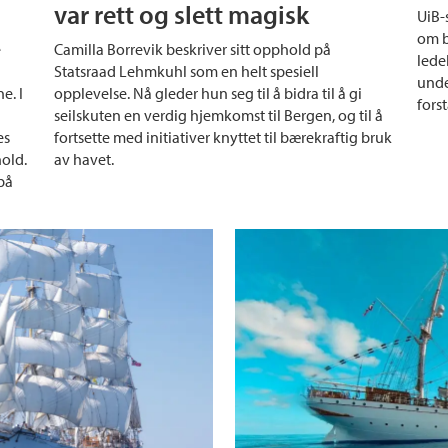
var rett og slett magisk
UiB-
om b
e
Camilla Borrevik beskriver sitt opphold på
ledel
Statsraad Lehmkuhl som en helt spesiell
unde
e. I
opplevelse. Nå gleder hun seg til å bidra til å gi
forst
seilskuten en verdig hjemkomst til Bergen, og til å
es
fortsette med initiativer knyttet til bærekraftig bruk
old.
av havet.
på