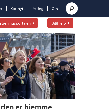
er
Kortnytt
Ytring
Om
etjeningsportalen
UiBhjelp
raaden er hjemme