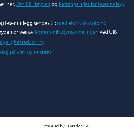
er her:
Om På Høyden
og
Retningslinjer for leserinnlegg
og leserinnlegg sendes til:
mediekontakt@uib.no
øyden drives av
Kommunikasjonsavdelingen
ved UiB
engelighetserklæring
deg på vårt nyhetsbrev
Powered by Labrador CMS