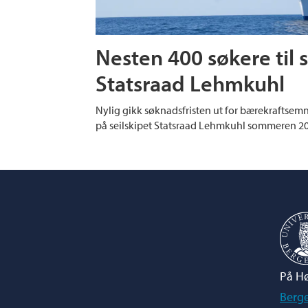
Nesten 400 søkere til 
Statsraad Lehmkuhl
Nylig gikk søknadsfristen ut for bærekraftse
på seilskipet Statsraad Lehmkuhl sommeren 2
På Hø
Berg