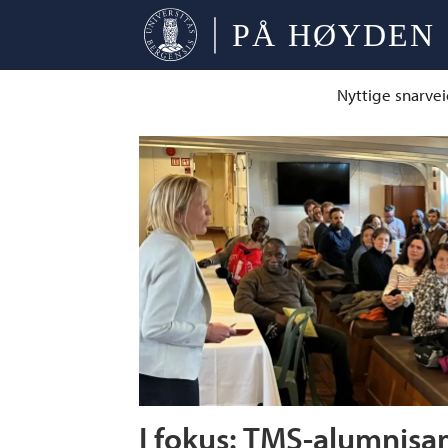
Nyttige snarvei
Tag:
statsraad
lehmkhul
I fokus: TMS-alumnisa