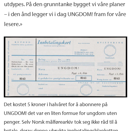
utdypes. På den grunntanke bygget vi våre planer
– i den ånd legger vi i dag UNGDOM! fram for våre
lesere.»
Det kostet 5 kroner i halvåret for å abonnere på
UNGDOM! det var en liten formue for ungdom uten
penger. Selv Norsk målførearkiv tok seg ikke råd til å
betale, derav denne ubrukte innbetalingsblanketten.