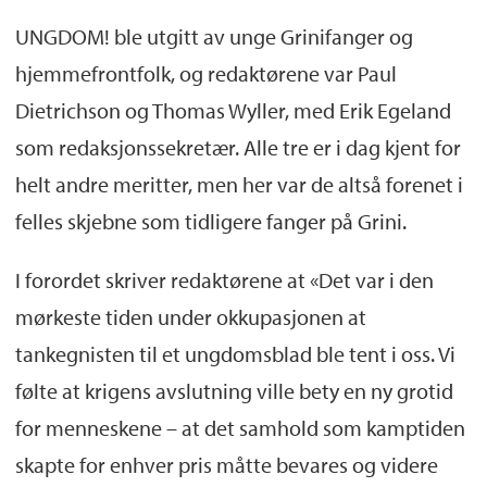
Billedsamlingen
,
Skeivt arkiv
og
UNGDOM! ble utgitt av unge Grinifanger og
Språksamlingene
, godbiter fra samlingenes
hjemmefrontfolk, og redaktørene var Paul
spennende og varierte materiale i form av
Dietrichson og Thomas Wyller, med Erik Egeland
tekst, bilder og film.
som redaksjonssekretær. Alle tre er i dag kjent for
helt andre meritter, men her var de altså forenet i
felles skjebne som tidligere fanger på Grini.
I forordet skriver redaktørene at «Det var i den
mørkeste tiden under okkupasjonen at
tankegnisten til et ungdomsblad ble tent i oss. Vi
følte at krigens avslutning ville bety en ny grotid
for menneskene – at det samhold som kamptiden
skapte for enhver pris måtte bevares og videre