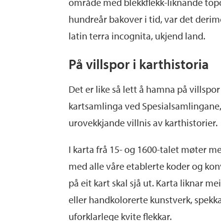
område med blekkflekk-liknande topog
hundreår bakover i tid, var det
derim
latin
terra incognita,
ukjend land.
På villspor i karthistoria
Det er like så
lett å hamna på villspor
kartsamlinga ved Spesialsamlingane, 
urovekkjande
villnis av
karthistorier.
I karta frå 15- og 1600-talet møter me
med alle våre etablerte koder og konv
på eit kart skal sjå ut.
Karta
liknar mei
eller handkolorerte kunstverk,
spekka
uforklarlege kvite flekkar.