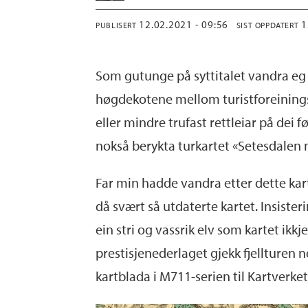
12.02.2021 - 09:56
PUBLISERT
SIST OPPDATERT
Som gutunge
på syttitalet
vandra eg
høgdekotene mellom turistforeinings
eller mindre trufast rettleiar på dei f
nokså berykta turkartet «Setesdalen
Far min hadde vandra etter dette karte
då svært så utdaterte kartet. Insiste
ein stri og vassrik elv som kartet ikk
prestisjenederlaget gjekk fjellturen
kartblada i
M711-serien til
Kartverket