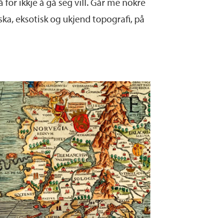
å
for ikkje å
gå seg vill. Går me nokre
ska, eksotisk og
ukjend topografi, på