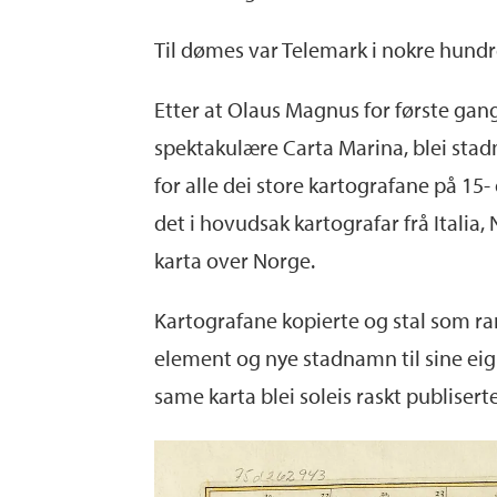
Til dømes var Telemark i nokre hundreå
Etter at Olaus Magnus for første gang
spektakulære
Carta Marina,
blei sta
for alle dei store kartografane på 15-
det i hovudsak kartografar frå Italia
karta over Norge.
Kartografane
kopierte og stal som ra
element og nye stadnamn til sine eigne
same karta blei soleis raskt publiser