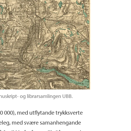
uskript- og librarsamlingen UBB.
200 000), med
utflytande
trykksverte
leg,
med svære samanhengande