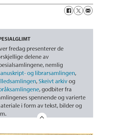
PESIALGLIMT
ver fredag presenterer de
orskjellige delene av
pesialsamlingene, nemlig
anuskript- og librarsamlingen
,
illedsamlingen
,
Skeivt arkiv
og
pråksamlingene
, godbiter fra
amlingenes spennende og varierte
ateriale i form av tekst, bilder og
lm.