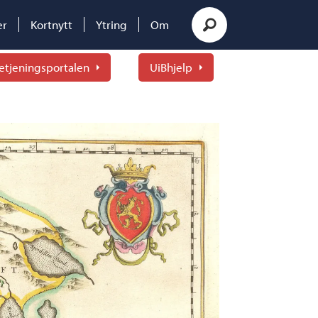
er
Kortnytt
Ytring
Om
etjeningsportalen
UiBhjelp