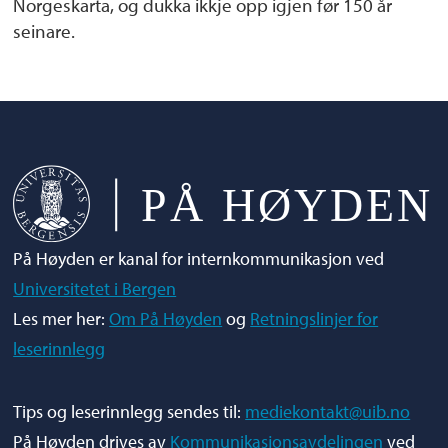
Norgeskarta, og dukka ikkje opp igjen før 150 år
seinare.
På Høyden er kanal for internkommunikasjon ved
Universitetet i Bergen
Les mer her:
Om På Høyden
og
Retningslinjer for
leserinnlegg
Tips og leserinnlegg sendes til:
mediekontakt@uib.no
På Høyden drives av
Kommunikasjonsavdelingen
ved