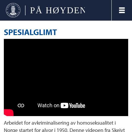
SPESIALGLIMT
Arbeidet for avkriminalisering av homoseksualitet i
Norge startet for alvor i 1950. Denne videoen fra Skeivt