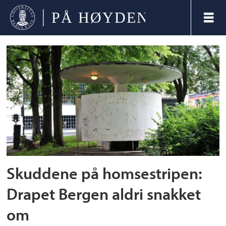
Tag:
regnbuedagene
Skuddene på homsestripen:
Drapet Bergen aldri snakket
om