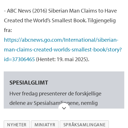
- ABC News (2016) Siberian Man Claims to Have
Created the World’s Smallest Book. Tilgjengelig
fra:
https://abcnews.go.com/International/siberian-
man-claims-created-worlds-smallest-book/story?
id=37306465
(Hentet: 19. mai 2025).
SPESIALGLIMT
Hver fredag presenterer de forskjellige
delene av Spesialsamlingene, nemlig
Manuskript- og librarsamlingen
,
Billedsamlingen
,
Skeivt arkiv
og
NYHETER
MINIATYR
SPRÅKSAMLINGANE