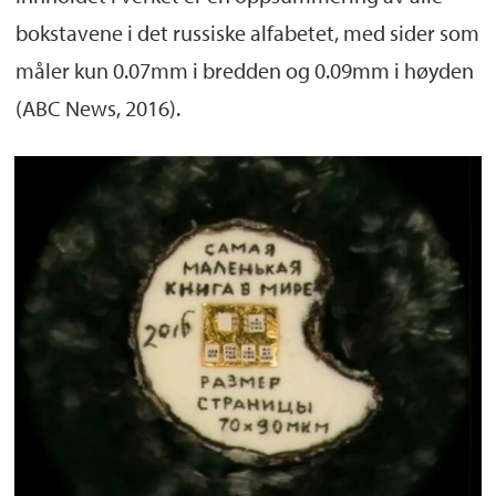
bokstavene i det russiske alfabetet, med sider som
måler kun 0.07mm i bredden og 0.09mm i høyden
(ABC News, 2016).