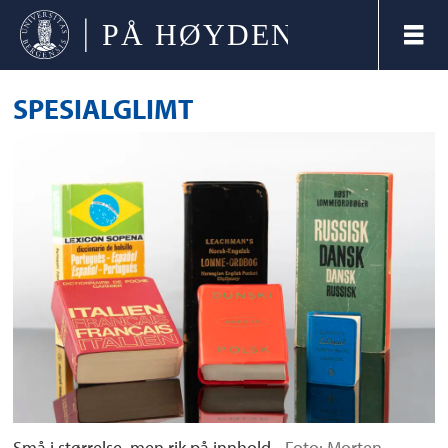
SPESIALGLIMT
Små i størrelse, men rik på innhold.
Foto: Morten