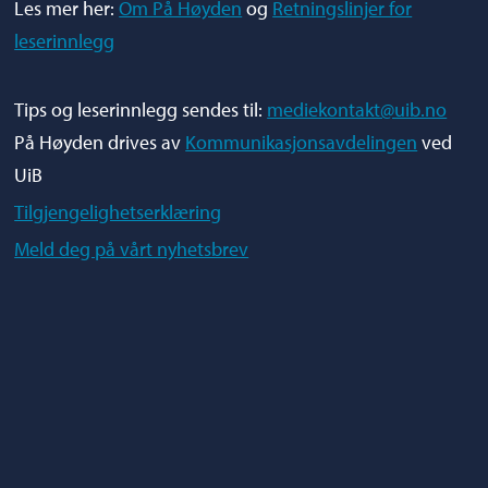
Les mer her:
Om På Høyden
og
Retningslinjer for
leserinnlegg
Tips og leserinnlegg sendes til:
mediekontakt@uib.no
På Høyden drives av
Kommunikasjonsavdelingen
ved
UiB
Tilgjengelighetserklæring
Meld deg på vårt nyhetsbrev