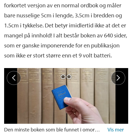
forkortet versjon av en normal ordbok og måler
bare nusselige 5cm i lengde, 3.5cm i bredden og
1.5cm i tykkelse. Det betyr imidlertid ikke at det er
mangel på innhold! I alt består boken av 640 sider,
som er ganske imponerende for en publikasjon
som ikke er stort større enn et 9 volt batteri.
Den minste boken som ble funnet i omorganiseringsarbeidet var denne lille krabaten. (Foto: Henrik Rugesæter, UB)