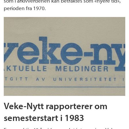
som i arkivverdenen kan betraktes som «nyere tid»,
perioden fra 1970.
Veke-Nytt rapporterer om
semesterstart i 1983