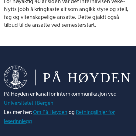
For nøyaktig 40 år siden var det internavisen Veke-
Nytts jobb å kringkaste alt som angikk styre og stell,
fag og vitenskapelige ansatte. Dette gjaldt også
tilbud til de ansatte ved semesterstart.
På Høyden er kanal for internkommunikasjon ved
Universitetet i Bergen
Les mer her:
Om På Høyden
og
Retningslinjer for
leserinnlegg