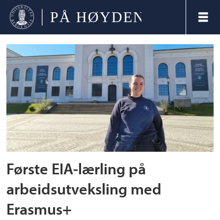
Tag:
erasmusstipend
Første EIA-lærling på
arbeidsutveksling med
Erasmus+