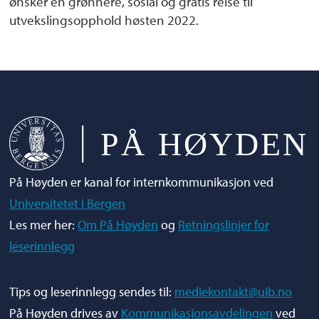
ønsker en grønnere, sosial og gratis reise til
utvekslingsopphold høsten 2022.
På Høyden er kanal for internkommunikasjon ved
Universitetet i Bergen
Les mer her:
Om På Høyden
og
Retningslinjer for
leserinnlegg
Tips og leserinnlegg sendes til:
mediekontakt@uib.no
På Høyden drives av
Kommunikasjonsavdelingen
ved