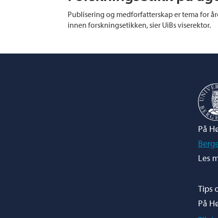
Publisering og medforfatterskap er tema for år
innen forskningsetikken, sier UiBs viserektor.
På Hø
Berg
Les m
Tips 
På H