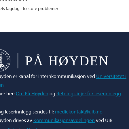
ets fagdag - to store problemer
yden er kanal for internkommunikasjon ved
Universitetet i
en
er her:
Om På Høyden
og
Retningslinjer for leserinnlegg
og leserinnlegg sendes til:
mediekontakt@uib.no
øyden drives av
Kommunikasjonsavdelingen
ved UiB