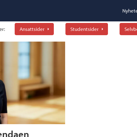
Nyhet
er:
Ansattsider
Studentsider
Selvb
gendaen