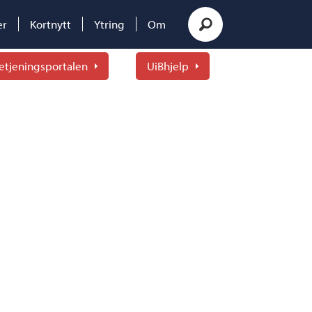
er
Kortnytt
Ytring
Om
etjeningsportalen
UiBhjelp