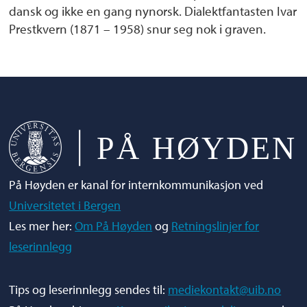
dansk og ikke en gang nynorsk. Dialektfantasten Ivar
Prestkvern (1871 – 1958) snur seg nok i graven.
På Høyden er kanal for internkommunikasjon ved
Universitetet i Bergen
Les mer her:
Om På Høyden
og
Retningslinjer for
leserinnlegg
Tips og leserinnlegg sendes til:
mediekontakt@uib.no