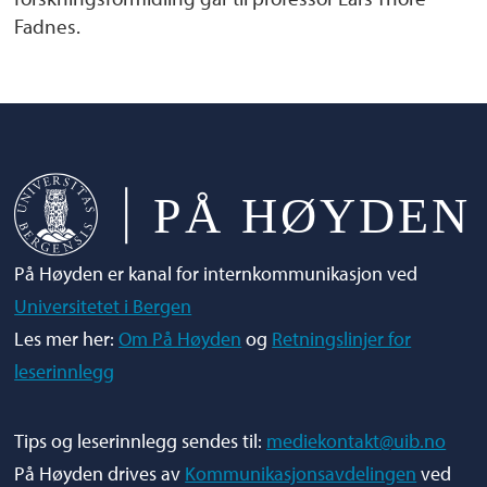
Fadnes.
På Høyden er kanal for internkommunikasjon ved
Universitetet i Bergen
Les mer her:
Om På Høyden
og
Retningslinjer for
leserinnlegg
Tips og leserinnlegg sendes til:
mediekontakt@uib.no
På Høyden drives av
Kommunikasjonsavdelingen
ved