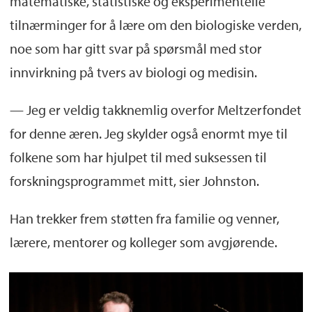
matematiske, statistiske og eksperimentelle
Les mer om Meltzerfondet
her
tilnærminger for å lære om den biologiske verden,
noe som har gitt svar på spørsmål med stor
innvirkning på tvers av biologi og medisin.
— Jeg er veldig takknemlig overfor Meltzerfondet
for denne æren. Jeg skylder også enormt mye til
folkene som har hjulpet til med suksessen til
forskningsprogrammet mitt, sier Johnston.
Han trekker frem støtten fra familie og venner,
lærere, mentorer og kolleger som avgjørende.