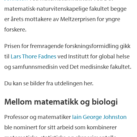
matematisk-naturvitenskapelige fakultet begge
Prisen deles ut hvert år i forbindelse med
er årets mottakere av Meltzerprisen for yngre
fødselsdagen til Lauritz Meltzer
forskere.
Årets mottakere er Henriette Aksnes ved
Prisen for fremragende forskningsformidling gikk
Institutt for biomedisin ved Det
medisinske fakultet og Iain George
til
Lars Thore Fadnes
ved Institutt for global helse
Johnston ved Matematisk institutt ved Det
og samfunnsmedisin ved Det medisinske fakultet.
matematisk-naturvitenskapelige fakultet.
Du kan se bilder fra utdelingen her.
Lars Thore Fadnes ved Institutt for global
helse og samfunnsmedisin ved Det
Mellom matematikk og biologi
medisinske fakultet er tildelt prisen for
Professor og matematiker
Iain George Johnston
fremragende forskningsformidling.
ble nominert for sitt arbeid som kombinerer
Alle tre mottar 150.000 kroner hver