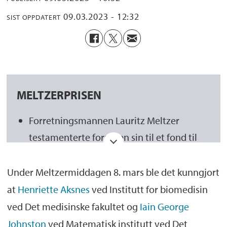
09.03.2023 - 12:32
SIST OPPDATERT
MELTZERPRISEN
Forretningsmannen Lauritz Meltzer
testamenterte formuen sin til et fond til
beste for Universitetet i Bergen
Under Meltzermiddagen 8. mars ble det kunngjort
Fondets formål er å fremme den
at
Henriette Aksnes
ved Institutt for biomedisin
vitenskapelige virksomheten ved UiB, og å
ved Det medisinske fakultet og
Iain George
støtte særlig evnerike studenter ved
Johnston
ved Matematisk institutt ved Det
universitetet