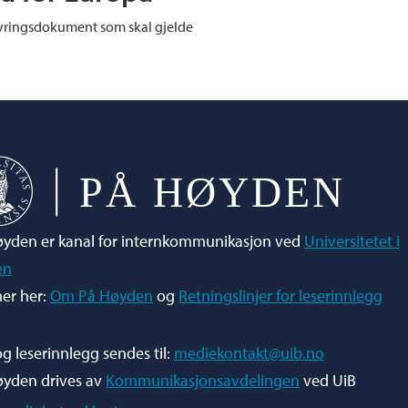
tyringsdokument som skal gjelde
yden er kanal for internkommunikasjon ved
Universitetet i
en
er her:
Om På Høyden
og
Retningslinjer for leserinnlegg
og leserinnlegg sendes til:
mediekontakt@uib.no
øyden drives av
Kommunikasjonsavdelingen
ved UiB