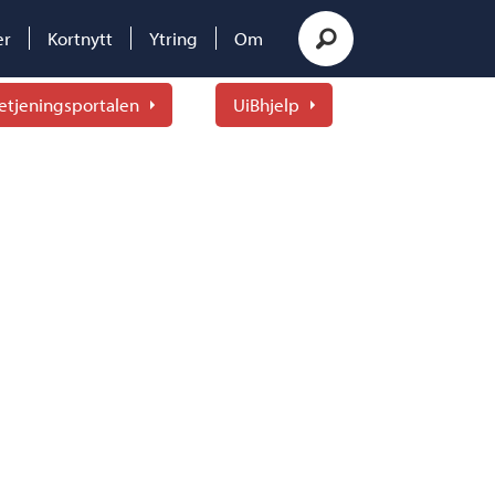
er
Kortnytt
Ytring
Om
etjeningsportalen
UiBhjelp