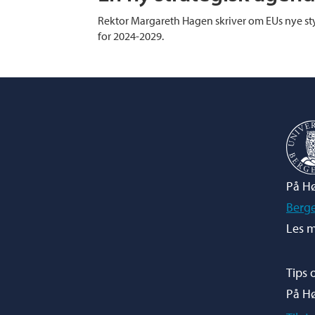
Rektor Margareth Hagen skriver om EUs nye s
for 2024-2029.
På Hø
Berg
Les m
Tips 
På H