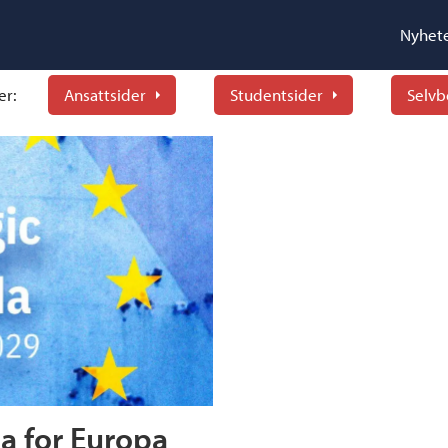
Nyhet
er:
Ansattsider
Studentsider
Selvb
a for Europa