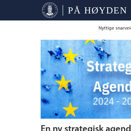
Nyttige snarvei
Tag:
styringsdokument
En ny strategisk agend