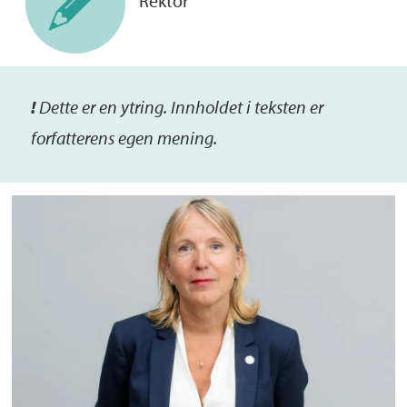
Rektor
!
De
tte
er
en ytring. Inn
holdet i teksten er
forfatterens egen mening.