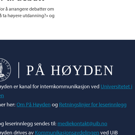
for å arrangere debatter om
få ta høyere utdanning?» og
yden er kanal for internkommunikasjon ved
Universitetet i
en
er her:
Om På Høyden
og
Retningslinjer for leserinnlegg
og leserinnlegg sendes til:
mediekontakt@uib.no
øyden drives av
Kommunikasjonsavdelingen
ved UiB