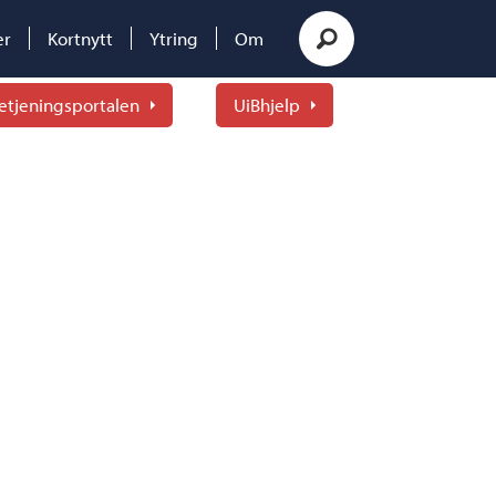
er
Kortnytt
Ytring
Om
etjeningsportalen
UiBhjelp