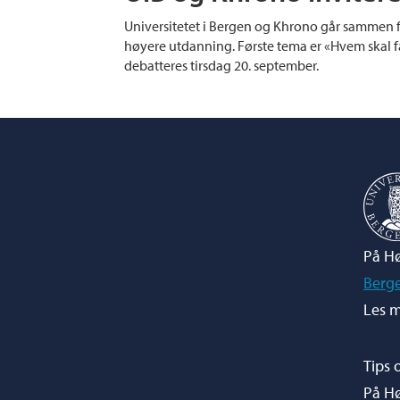
Universitetet i Bergen og Khrono går sammen 
høyere utdanning. Første tema er «Hvem skal 
debatteres tirsdag 20. september.
På Hø
Berg
Les m
Tips 
På H