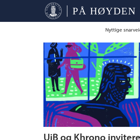
Nyttige snarvei
Tag:
tove
lie
UiB og Khrono inviterer