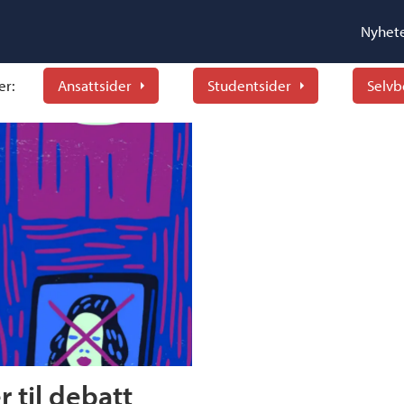
Nyhet
er:
Ansattsider
Studentsider
Selvb
 til debatt