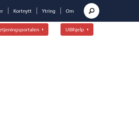
er
Kortnytt
Ytring
Om
etjeningsportalen
UiBhjelp