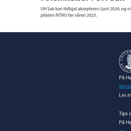
UH Sak kan tidligst aksepteres i juni 2024, og vi
piloten NTNU før våren 2025.
På Hø
Berg
Les m
Tips 
På H