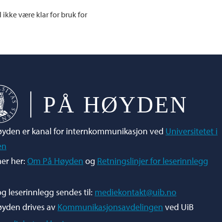
l ikke være klar for bruk for
yden er kanal for internkommunikasjon ved
Universitetet i
en
er her:
Om På Høyden
og
Retningslinjer for leserinnlegg
og leserinnlegg sendes til:
mediekontakt@uib.no
øyden drives av
Kommunikasjonsavdelingen
ved UiB