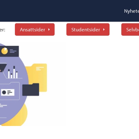
Nyhet
er:
Ansattsider
Studentsider
Selvb