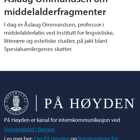
middelalderfragmenter
I dag er Åslaug Ommundsen, professor i
middelalderlatin ved Institutt for lingvistiske,
litterære og estetiske studier, på jakt blant
Spesialsamlingenes skatter.
På Høyden er kanal for internkommunikasjon ved
Universitetet i Bergen
Les mer her:
Om På Høyden
og
Retningslinjer for