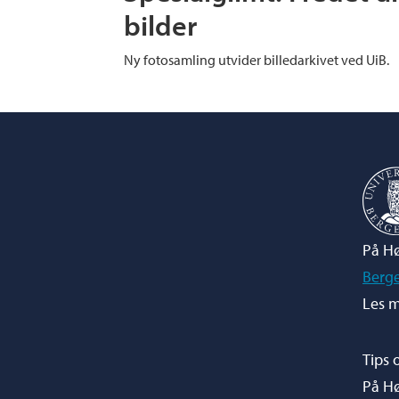
bilder
Ny fotosamling utvider billedarkivet ved UiB.
På Hø
Berg
Les m
Tips 
På H