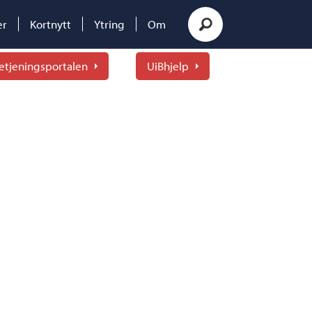
er
Kortnytt
Ytring
Om
etjeningsportalen
UiBhjelp