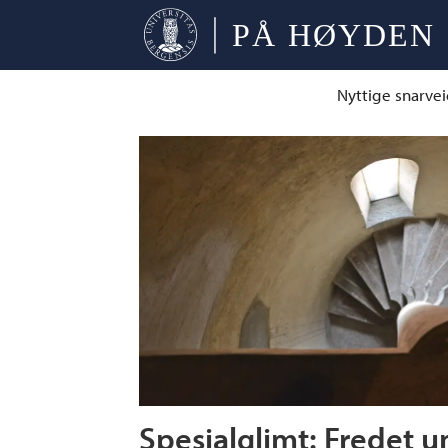
Nyttige snarvei
Tag:
verneverdige
bygg
Spesialglimt: Fredet un