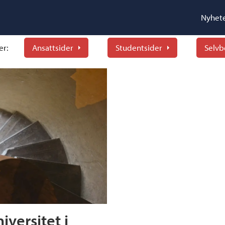
Nyhet
er:
Ansattsider
Studentsider
Selvb
iversitet i