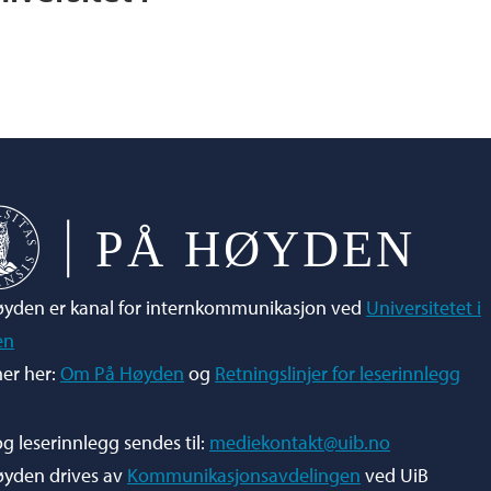
yden er kanal for internkommunikasjon ved
Universitetet i
en
er her:
Om På Høyden
og
Retningslinjer for leserinnlegg
og leserinnlegg sendes til:
mediekontakt@uib.no
øyden drives av
Kommunikasjonsavdelingen
ved UiB