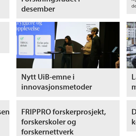
d
desember
Nytt UiB-emne i
L
innovasjonsmetoder
m
sen
FRIPPRO forskerprosjekt,
D
forskerskoler og
k
forskernettverk