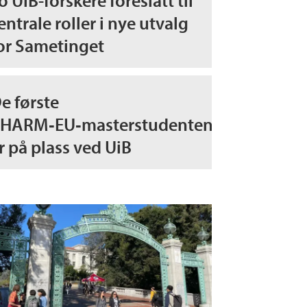
o UiB-forskere foreslått til
entrale roller i nye utvalg
or Sametinget
e første
HARM‑EU‑masterstudentene
r på plass ved UiB