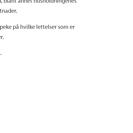
, blant annet husholdningenes
tnader.
peke på hvilke lettelser som er
r.
.