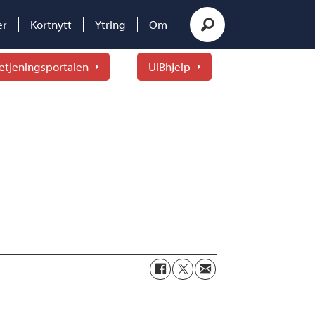
er
Kortnytt
Ytring
Om
etjeningsportalen
UiBhjelp