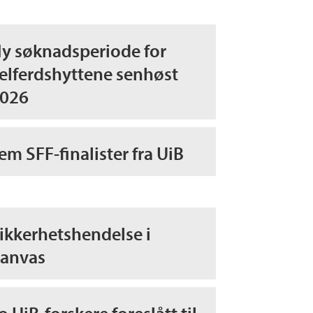
y søknadsperiode for
elferdshyttene senhøst
026
em SFF-finalister fra UiB
ikkerhetshendelse i
anvas