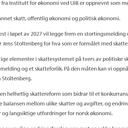
s
fra Institutt for økonomi ved UiB er oppnevnt som m
annet skatt, offentlig økonomi og politisk økonomi.
est i løpet av 2027 vil legge frem en stortingsmelding
r Jens Stoltenberg for hva som er formålet med skat
ige elementer i skattesystemet på tvers av politiske s
smelding og et skatteforlik. På den måten kan vi opp
a Stoltenberg.
en helhetlig skattereform som bidrar til et konkurrans
e balansen mellom ulike skatter og avgifter, og endri
r og langsiktige utfordringer for norsk økonomi.