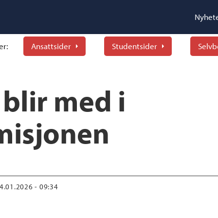
Nyhet
er:
Ansattsider
Studentsider
Selvb
 blir med i
misjonen
14.01.2026 - 09:34