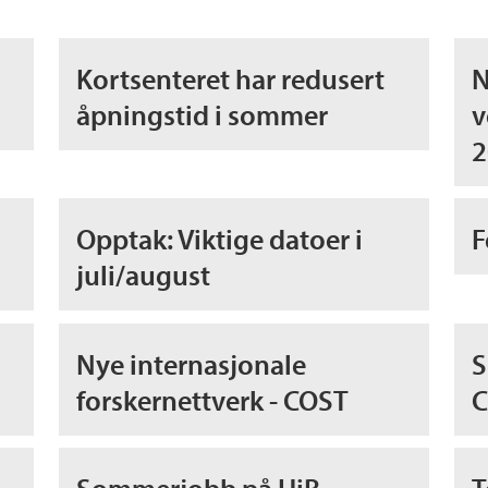
Kortsenteret har redusert
N
åpningstid i sommer
v
2
Opptak: Viktige datoer i
F
juli/august
Nye internasjonale
S
forskernettverk - COST
C