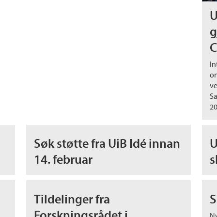
U
g
C
In
om
ve
Sa
20
Søk støtte fra UiB Idé innan
U
14. februar
s
Tildelinger fra
S
Forskningsrådet i
Ny