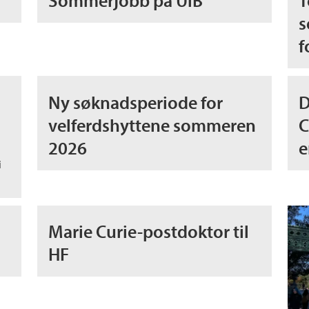
Sommerjobb på UiB
T
s
f
Ny søknadsperiode for
D
velferdshyttene sommeren
C
2026
e
i
Marie Curie-postdoktor til
HF