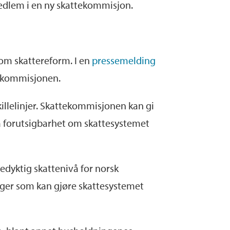
edlem i en ny skattekommisjon.
 om skattereform. I en
pressemelding
tekommisjonen.
killelinjer. Skattekommisjonen kan gi
nå forutsigbarhet om skattesystemet
edyktig skattenivå for norsk
nger som kan gjøre skattesystemet