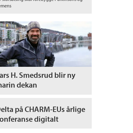
emens
ars H. Smedsrud blir ny
arin dekan
elta på CHARM-EUs årlige
onferanse digitalt