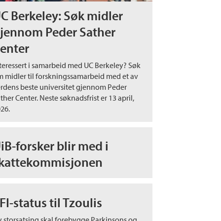
C Berkeley: Søk midler
jennom Peder Sather
enter
teressert i samarbeid med UC Berkeley? Søk
 midler til forskningssamarbeid med et av
rdens beste universitet gjennom Peder
ther Center. Neste søknadsfrist er 13 april,
26.
iB-forsker blir med i
kattekommisjonen
FI-status til Tzoulis
 storsatsing skal forebygge Parkinsons og