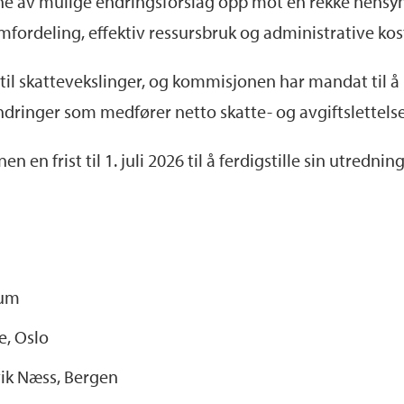
e av mulige endringsforslag opp mot en rekke hensyn
mfordeling, effektiv ressursbruk og administrative kos
il skattevekslinger, og kommisjonen har mandat til å 
ndringer som medfører netto skatte- og avgiftslettelse
en frist til 1. juli 2026 til å ferdigstille sin utredning
rum
e, Oslo
ik Næss, Bergen