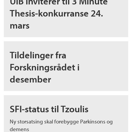
UiB inviterer til 3 Minute
Thesis-konkurranse 24.
mars
Tildelinger fra
Forskningsrådet i
desember
SFI-status til Tzoulis
Ny storsatsing skal forebygge Parkinsons og
demens