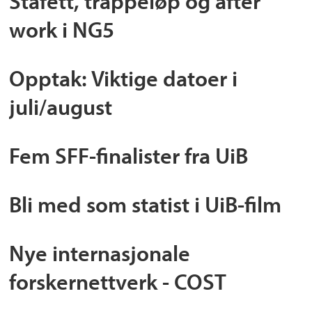
Stafett, trappeløp og after
work i NG5
Opptak: Viktige datoer i
juli/august
Fem SFF-finalister fra UiB
Bli med som statist i UiB-film
Nye internasjonale
forskernettverk - COST